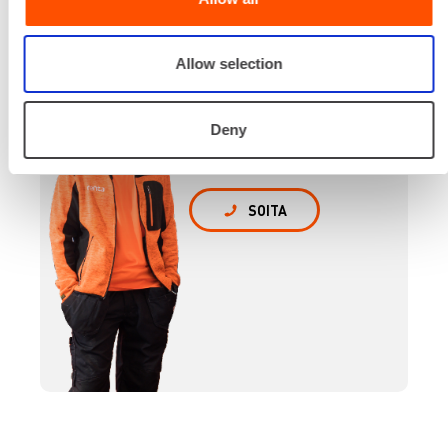
Renta palvelee
Allow selection
Palvelemme koko
prosessin ajan laitteiden
Deny
valinnasta projektin
päättymiseen.
SOITA