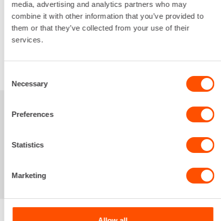
media, advertising and analytics partners who may
16,54 €
/ pv
Seuraavat pv
?
combine it with other information that you’ve provided to
263,50 €
/ kk
Kuukausi
them or that they’ve collected from your use of their
Alv 0 %
services.
VUOKRAA
Consent
Necessary
Selection
Sinua saattaisi
Preferences
kiinnostaa myös
Statistics
Marketing
Allow all