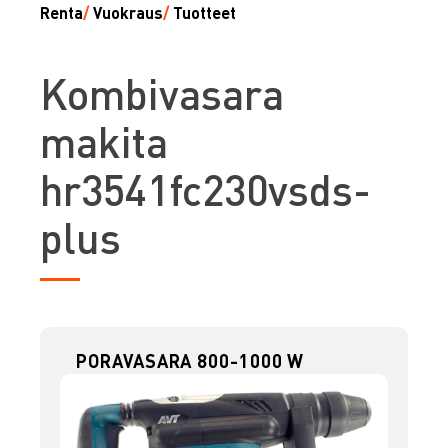
Renta
/
Vuokraus
/
Tuotteet
K
ombivasara
makita
hr3541fc230vsds-
plus
PORAVASARA 800-1000 W