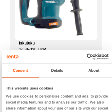
Iskuluku
1650-3300 IPM
Iskuvoima
4,9 J
Jännite
Consent
Details
About
230 V
Kapasiteetti betoni
32 mm
This website uses cookies
Kapasiteetti puu
We use cookies to personalise content and ads, to provide
32 mm
social media features and to analyse our traffic. We also
Lataa lisää
share information about your use of our site with our social
20,67 €
/ pv
Ensimmäinen pv