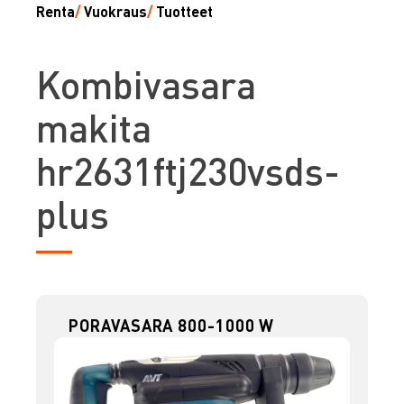
Renta
/
Vuokraus
/
Tuotteet
K
ombivasara
makita
hr2631ftj230vsds-
plus
PORAVASARA 800-1000 W