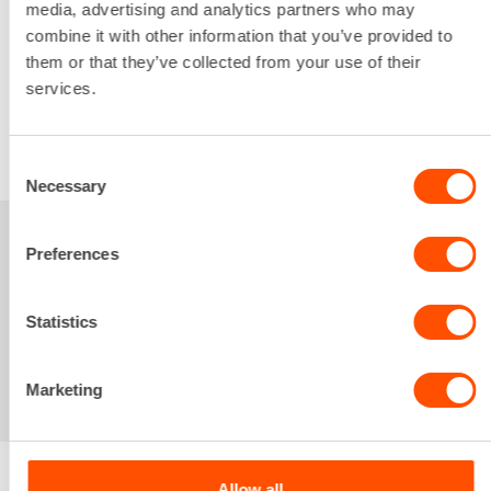
media, advertising and analytics partners who may
16,54 €
/ pv
Seuraavat pv
?
combine it with other information that you’ve provided to
263,50 €
/ kk
Kuukausi
them or that they’ve collected from your use of their
Alv 0 %
services.
VUOKRAA
Consent
Necessary
Selection
Sinua saattaisi
Preferences
kiinnostaa myös
Statistics
Marketing
Allow all