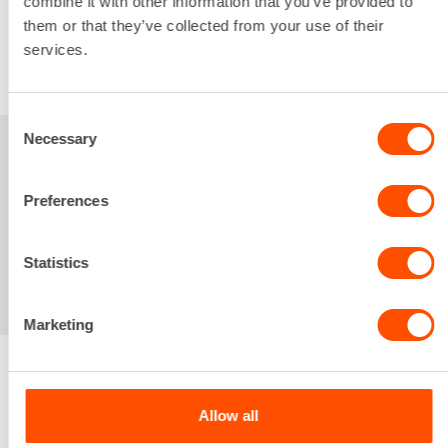
combine it with other information that you’ve provided to
Alv 0 %
them or that they’ve collected from your use of their
services.
VUOKRAA
Consent
Necessary
Selection
Sinua saattaisi
Preferences
kiinnostaa myös
Statistics
Marketing
Renta palvelee
Allow all