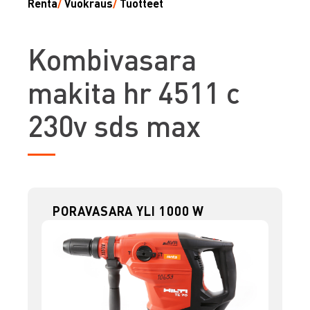
Renta
/
Vuokraus
/
Tuotteet
K
ombivasara
makita hr 4511 c
230v sds max
PORAVASARA YLI 1000 W