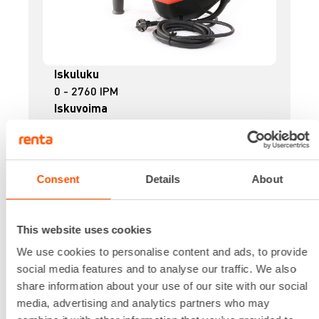
Iskuluku
0 - 2760 IPM
Iskuvoima
11,5 J
Jännite
230 V
Kapasiteetti betoni
Consent
Details
About
45 mm
Kierrosluku
0 - 360 RPM
This website uses cookies
Lataa lisää
We use cookies to personalise content and ads, to provide
34,45 €
/ pv
Ensimmäinen pv
social media features and to analyse our traffic. We also
27,56 €
/ pv
Seuraavat pv
share information about your use of our site with our social
?
439,90 €
/ kk
media, advertising and analytics partners who may
Kuukausi