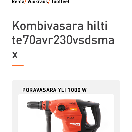
Renta
/
Vuokraus
/
Tuotteet
K
ombivasara hilti
te70avr230vsdsma
x
PORAVASARA YLI 1000 W