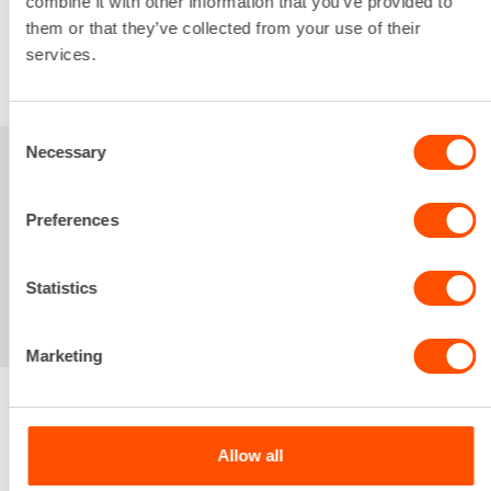
combine it with other information that you’ve provided to
Alv 0 %
them or that they’ve collected from your use of their
services.
VUOKRAA
Consent
Necessary
Selection
Sinua saattaisi
Preferences
kiinnostaa myös
Statistics
Marketing
Renta palvelee
Allow all