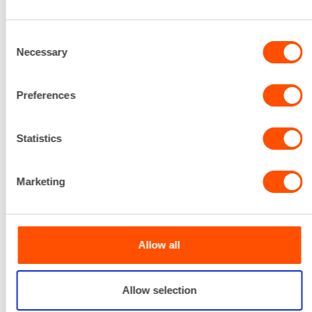
Consent
Iskuluku
Necessary
Selection
0 - 2760 IPM
Iskuvoima
11,5 J
Preferences
Jännite
230 V
Statistics
Kapasiteetti betoni
45 mm
Kierrosluku
Marketing
0 - 360 RPM
Lataa lisää
34,45 €
/ pv
Ensimmäinen pv
Allow all
27,56 €
/ pv
Seuraavat pv
?
439,90 €
/ kk
Kuukausi
Alv 0 %
Allow selection