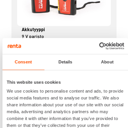
Akkutyyppi
9 V paristo
Käyttöaika
17 h
Käyttölämpötila-alue
Consent
Details
About
-20 - 55 °C
Lisätiedot
Lue lisää
This website uses cookies
34,45 €
/ pv
Ensimmäinen pv
We use cookies to personalise content and ads, to provide
27,56 €
/ pv
Seuraavat pv
?
social media features and to analyse our traffic. We also
413,44 €
/ kk
Kuukausi
share information about your use of our site with our social
Alv 0 %
media, advertising and analytics partners who may
combine it with other information that you’ve provided to
VUOKRAA
them or that they’ve collected from your use of their