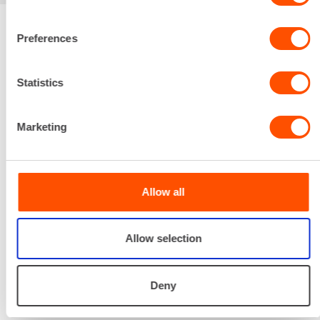
Preferences
Renta palvelee
Statistics
Palvelemme koko
prosessin ajan laitteiden
Marketing
valinnasta projektin
päättymiseen.
SOITA
Allow all
Allow selection
Deny