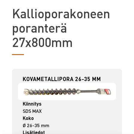
K
allioporakoneen
poranterä
27x800mm
KOVAMETALLIPORA 26-35 MM
Kiinnitys
SDS MAX
Koko
Ø 26-35 mm
Lisätiedot