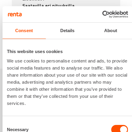
Saatavilla eri pituuksilla.
6,62 €
/ pv
Ensimmäinen pv
5,29 €
/ pv
Seuraavat pv
?
79,38 €
/ kk
Kuukausi
Consent
Details
About
Alv 0 %
This website uses cookies
VUOKRAA
We use cookies to personalise content and ads, to provide
social media features and to analyse our traffic. We also
share information about your use of our site with our social
media, advertising and analytics partners who may
Sinua saattaisi
combine it with other information that you’ve provided to
them or that they’ve collected from your use of their
kiinnostaa myös
services.
Consent
Necessary
Selection