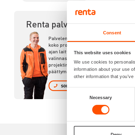
PI
Renta palvelee
Consent
Palvelemme
koko prosessin
ajan laitteiden
This website uses cookies
valinnasta
We use cookies to personalis
projektin
information about your use of
päättymiseen.
other information that you’ve
SOITA
Consent
Necessary
Selection
Deny