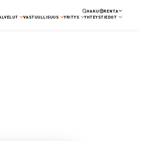
HAKU
RENTA
ALVELUT
VASTUULLISUUS
YRITYS
YHTEYSTIEDOT