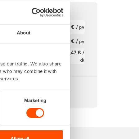
080 IPM
Ensimmäinen
24,81 €
/ pv
pv
3.3 J
About
S PLUS
Seuraavat pv
19,85 €
/ pv
?
850 W
295,47 €
/
3.8 kg
Kuukausi
kk
se our traffic. We also share
Alv 0 %
ers who may combine it with
 services.
Marketing
Allow all