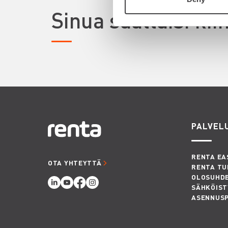
Sinua saattaisi ki
PALVEL
RENTA EA
OTA YHTEYTTÄ
RENTA TU
OLOSUHD
SÄHKÖIST
ASENNUS