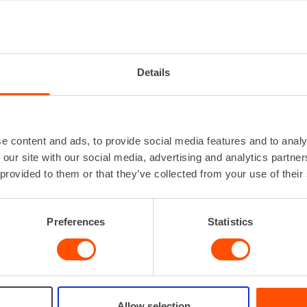
IKKAUSKONE 800-1200 W
Iskuluku
0 - 4
Iskuvoima
Details
Kiinnitys
SD
Ottoteho
Paino
e content and ads, to provide social media features and to analy
 our site with our social media, advertising and analytics partn
 provided to them or that they’ve collected from your use of their
VUOKRAA
Preferences
Statistics
Allow selection