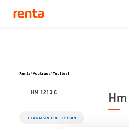
Renta
/
Vuokraus
/
Tuotteet
HM 1213 C
H
m 
TAKAISIN TUOTTEISIIN