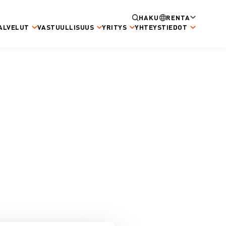
HAKU
RENTA
ALVELUT
VASTUULLISUUS
YRITYS
YHTEYSTIEDOT