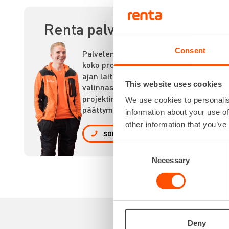
PI
Renta palvelee
Consent
Palvelemme
koko prosessin
ajan laitteiden
This website uses cookies
valinnasta
projektin
We use cookies to personalis
päättymiseen.
information about your use of
other information that you’ve
SOITA
Consent
Necessary
Selection
Deny