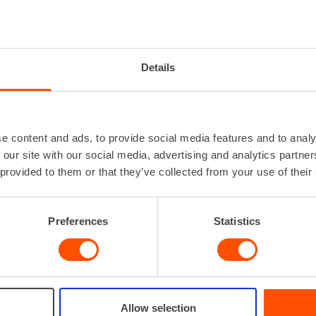
IKKAUSKONE 1200-1500 W
Iskuluku
0 - 2
Iskuvoima
Details
Johdon pituus
Kiinnitys
S
Ottoteho
e content and ads, to provide social media features and to analy
Lataa lisää
 our site with our social media, advertising and analytics partn
 provided to them or that they’ve collected from your use of their
VUOKRAA
Preferences
Statistics
Allow selection