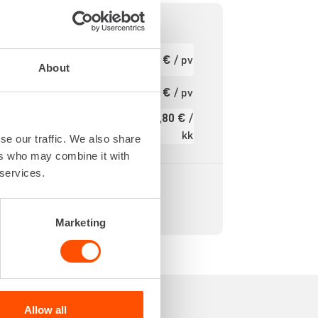
760 IPM
Ensimmäinen
33,08 €
/ pv
pv
11.5 J
About
4.0 m
Seuraavat pv
26,46 €
/ pv
?
DS MAX
395,80 €
/
1300 W
Kuukausi
kk
se our traffic. We also share
Alv 0 %
ers who may combine it with
 services.
Marketing
Allow all