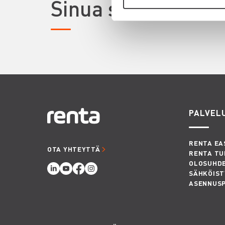
Sinua saattaisi ki
PALVEL
RENTA EA
OTA YHTEYTTÄ
RENTA TU
OLOSUHD
SÄHKÖIST
ASENNUS