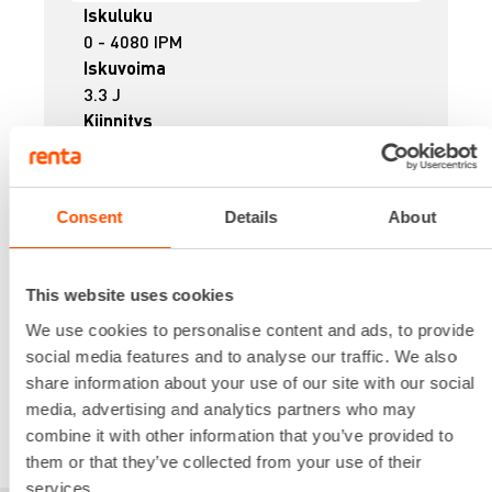
Iskuluku
0 - 4080 IPM
Iskuvoima
3.3 J
Kiinnitys
SDS PLUS
Ottoteho
850 W
Consent
Details
About
Paino
3.8 kg
24,81 €
/ pv
Ensimmäinen pv
This website uses cookies
19,85 €
/ pv
Seuraavat pv
?
We use cookies to personalise content and ads, to provide
295,47 €
/ kk
Kuukausi
social media features and to analyse our traffic. We also
Alv 0 %
share information about your use of our site with our social
media, advertising and analytics partners who may
VUOKRAA
combine it with other information that you’ve provided to
them or that they’ve collected from your use of their
services.