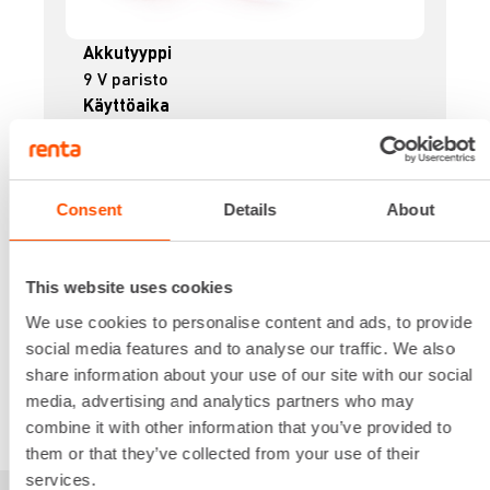
Akkutyyppi
9 V paristo
Käyttöaika
17 h
Käyttölämpötila-alue
-20 - 55 °C
Lisätiedot
Consent
Details
About
Lue lisää
34,45 €
/ pv
Ensimmäinen pv
This website uses cookies
27,56 €
/ pv
Seuraavat pv
?
413,44 €
/ kk
We use cookies to personalise content and ads, to provide
Kuukausi
social media features and to analyse our traffic. We also
Alv 0 %
share information about your use of our site with our social
media, advertising and analytics partners who may
VUOKRAA
combine it with other information that you’ve provided to
them or that they’ve collected from your use of their
services.