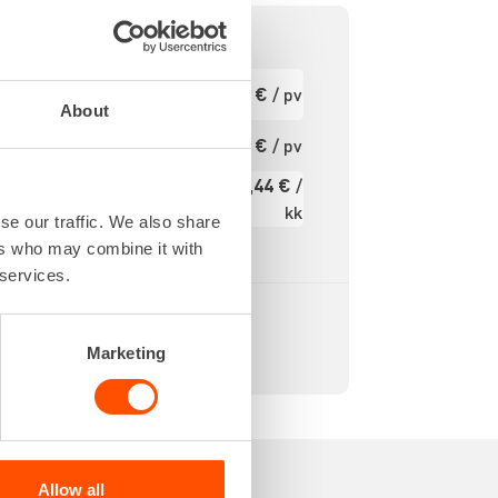
5 h
Ensimmäinen
34,45 €
/ pv
pv
- 50 °C
About
Seuraavat pv
27,56 €
/ pv
?
isää
413,44 €
/
50 mm
Kuukausi
kk
se our traffic. We also share
10 mm
Alv 0 %
ers who may combine it with
 services.
Marketing
Allow all