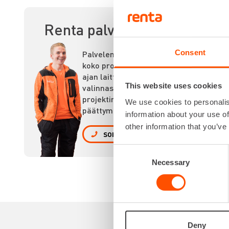
MU
Renta palvelee
Consent
Palvelemme
koko prosessin
ajan laitteiden
This website uses cookies
valinnasta
projektin
We use cookies to personalis
päättymiseen.
information about your use of
other information that you’ve
SOITA
Consent
Necessary
Selection
Deny