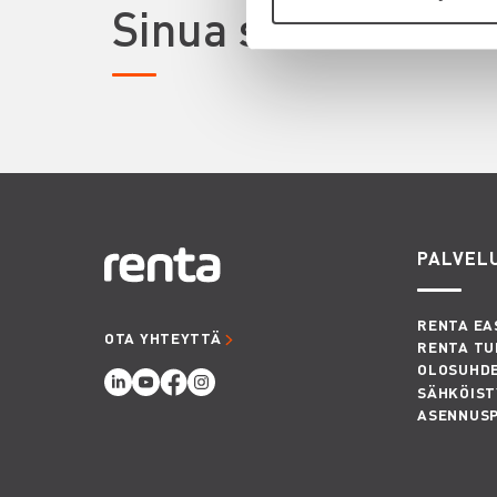
Sinua saattaisi ki
PALVEL
RENTA EA
OTA YHTEYTTÄ
RENTA TU
OLOSUHD
SÄHKÖIST
ASENNUS