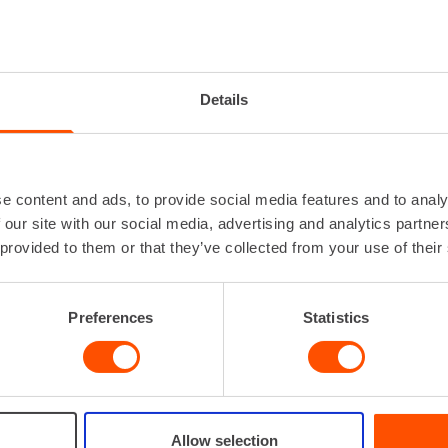
LTITUNNISTIN
Käyttöaika
Käyttölämpötila-
-10 
Details
alue
Lisätiedot
Lue l
Suurin esineen
1
tunnistussyvyys
e content and ads, to provide social media features and to analy
Syvyysosoituksen
±
 our site with our social media, advertising and analytics partn
tarkkuus
 provided to them or that they’ve collected from your use of their
VUOKRAA
Preferences
Statistics
Allow selection