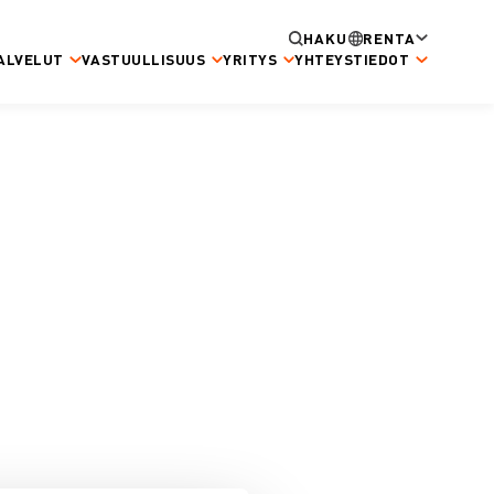
HAKU
RENTA
ALVELUT
VASTUULLISUUS
YRITYS
YHTEYSTIEDOT