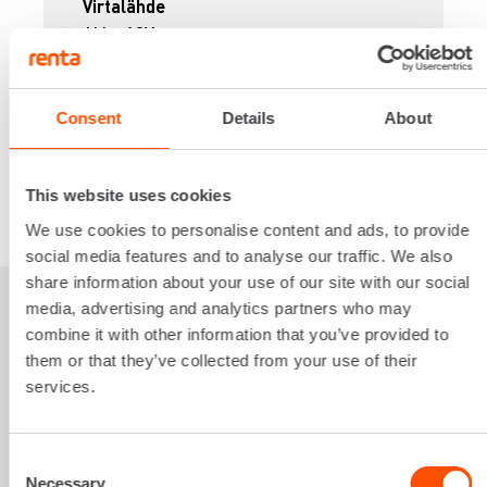
Virtalähde
Akku 18V
17,37 €
/ pv
Ensimmäinen pv
13,89 €
/ pv
Seuraavat pv
?
208,37 €
/ kk
Consent
Details
About
Kuukausi
Alv 0 %
This website uses cookies
VUOKRAA
We use cookies to personalise content and ads, to provide
social media features and to analyse our traffic. We also
share information about your use of our site with our social
media, advertising and analytics partners who may
Sinua saattaisi
combine it with other information that you’ve provided to
them or that they’ve collected from your use of their
kiinnostaa myös
services.
Consent
Necessary