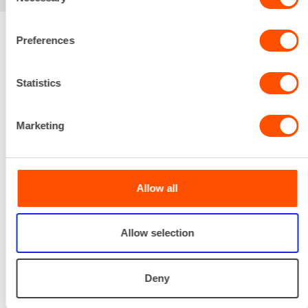
Selection
Preferences
Renta palvelee
Statistics
Palvelemme koko
prosessin ajan laitteiden
Marketing
valinnasta projektin
päättymiseen.
SOITA
Allow all
Allow selection
Deny