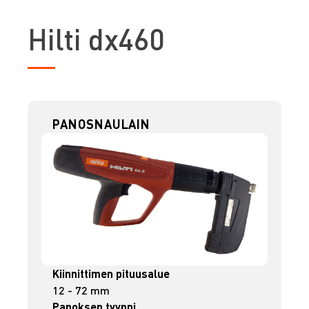
H
ilti dx460
PANOSNAULAIN
Kiinnittimen pituusalue
12 - 72 mm
Panoksen tyyppi