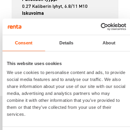
0.27 Kaliberin lyhyt, 6.8/11 M10
Iskuvoima
325 J
Paino
3.7 kg
23,43 €
/ pv
Ensimmäinen pv
Consent
Details
About
18,74 €
/ pv
Seuraavat pv
?
281,14 €
/ kk
Kuukausi
This website uses cookies
Alv 0 %
We use cookies to personalise content and ads, to provide
social media features and to analyse our traffic. We also
VUOKRAA
share information about your use of our site with our social
media, advertising and analytics partners who may
combine it with other information that you’ve provided to
them or that they’ve collected from your use of their
Sinua saattaisi
services.
kiinnostaa myös