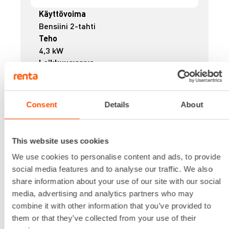
Käyttövoima
Bensiini 2-tahti
Teho
4,3 kW
Leikkuusyvyys
max. 150 mm
Märkä tai kuiva käyttö
Märkä ja kuiva
Consent
Details
About
Paino
12,4 kg
81,31 €
/ pv
Ensimmäinen pv
This website uses cookies
65,05 €
/ pv
Seuraavat pv
?
We use cookies to personalise content and ads, to provide
990,05 €
/ kk
Kuukausi
social media features and to analyse our traffic. We also
Alv 0 %
share information about your use of our site with our social
media, advertising and analytics partners who may
combine it with other information that you’ve provided to
VUOKRAA
them or that they’ve collected from your use of their