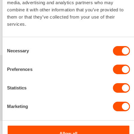
media, advertising and analytics partners who may
24,26 €
/ pv
Seuraavat pv
?
combine it with other information that you’ve provided to
361,62 €
/ kk
Kuukausi
them or that they’ve collected from your use of their
Alv 0 %
services.
VUOKRAA
Consent
Necessary
Selection
Sinua saattaisi
Preferences
kiinnostaa myös
Statistics
Marketing
Allow all