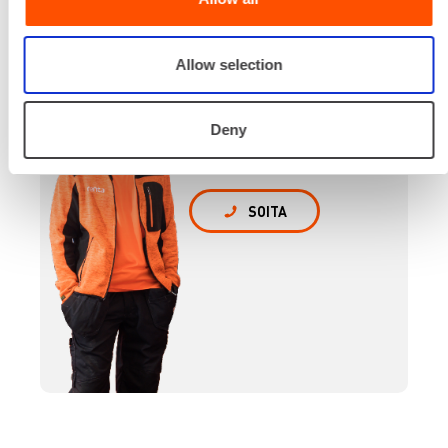
Renta palvelee
Allow selection
Palvelemme koko
prosessin ajan laitteiden
Deny
valinnasta projektin
päättymiseen.
SOITA