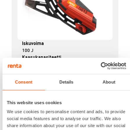
Iskuvoima
100 J
Kaasukapasiteetti
750 naulaa / patruuna
Käyttövoima
Kaasu
Consent
Details
About
Kiinniketyypit
Hilti X-BX, X-EMTC, X-EMTSC, X-EKS, X-
EKSC
This website uses cookies
Lippaan kapasiteetti
We use cookies to personalise content and ads, to provide
20 / 40
social media features and to analyse our traffic. We also
Lataa lisää
share information about your use of our site with our social
30,32 €
/ pv
Ensimmäinen pv