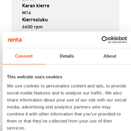
Karan kierre
M14
Kierrosluku
6600 rpm
Laikan halkaisija
230 mm
Ottoteho
2200 W
Consent
Details
About
Lataa lisää
9,65 €
/ pv
Ensimmäinen pv
This website uses cookies
7,72 €
/ pv
Seuraavat pv
?
115,76 €
/ kk
We use cookies to personalise content and ads, to provide
Kuukausi
social media features and to analyse our traffic. We also
Alv 0 %
share information about your use of our site with our social
media, advertising and analytics partners who may
VUOKRAA
combine it with other information that you’ve provided to
them or that they’ve collected from your use of their
services.