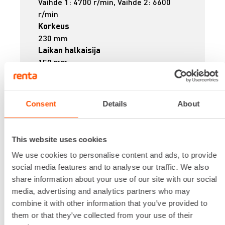
Vaihde 1: 4700 r/min, Vaihde 2: 6600
r/min
Korkeus
230 mm
Laikan halkaisija
150 mm
Leveys
250 mm
Paino
Consent
Details
About
4.1 kg
Lataa lisää
60,64 €
/ pv
Ensimmäinen pv
This website uses cookies
48,51 €
/ pv
Seuraavat pv
?
We use cookies to personalise content and ads, to provide
727,65 €
/ kk
Kuukausi
social media features and to analyse our traffic. We also
Alv 0 %
share information about your use of our site with our social
media, advertising and analytics partners who may
combine it with other information that you’ve provided to
VUOKRAA
them or that they’ve collected from your use of their