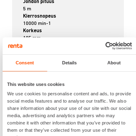
Johdon pituus
5 m
Kierrosnopeus
10000 min-1
Korkeus
195 mm
Laikan halkaisija
125 mm
Leveys
Consent
Details
About
235 mm
Lataa lisää
30,32 €
/ pv
Ensimmäinen pv
This website uses cookies
24,26 €
/ pv
Seuraavat pv
?
We use cookies to personalise content and ads, to provide
361,62 €
/ kk
Kuukausi
social media features and to analyse our traffic. We also
Alv 0 %
share information about your use of our site with our social
media, advertising and analytics partners who may
combine it with other information that you’ve provided to
VUOKRAA
them or that they’ve collected from your use of their