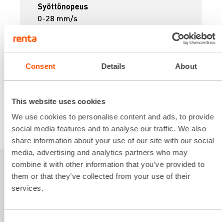
Syöttönopeus
0-28 mm/s
Virtalähde
Akku 18V
17,37 €
/ pv
Ensimmäinen pv
Consent
Details
About
13,89 €
/ pv
Seuraavat pv
?
208,37 €
/ kk
Kuukausi
Alv 0 %
This website uses cookies
We use cookies to personalise content and ads, to provide
VUOKRAA
social media features and to analyse our traffic. We also
share information about your use of our site with our social
media, advertising and analytics partners who may
combine it with other information that you’ve provided to
Sinua saattaisi
them or that they’ve collected from your use of their
services.
kiinnostaa myös