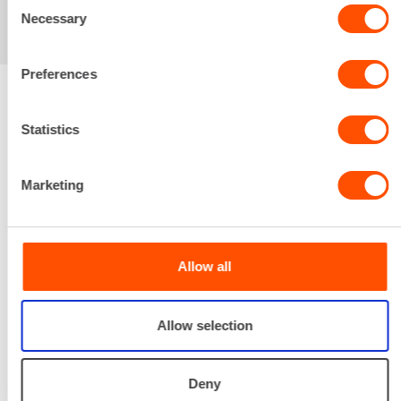
Consent
Necessary
Selection
Preferences
Renta palvelee
Statistics
Marketing
Palvelemme koko
prosessin ajan laitteiden
valinnasta projektin
päättymiseen.
Allow all
SOITA
Allow selection
Deny