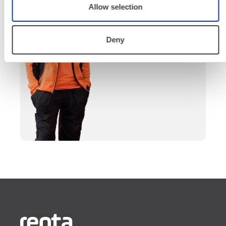
prosessin ajan laitteiden
Allow selection
valinnasta projektin
päättymiseen.
Deny
SOITA