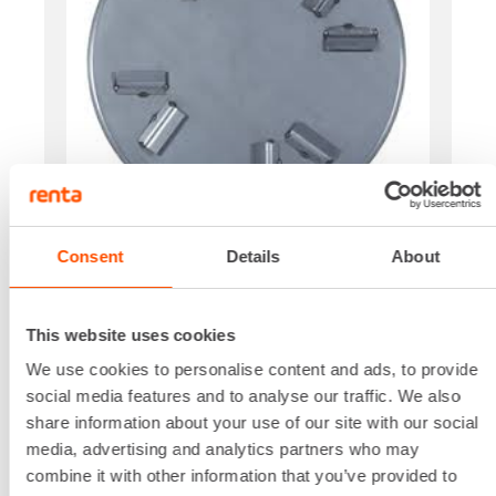
Levyn halkaisija
Consent
Details
About
Saatavilla Ø 600 mm ja 950 mm
Siipien lukumäärä
4-siipiselle laitteelle.
This website uses cookies
44,10 €
/ pv
Ensimmäinen pv
We use cookies to personalise content and ads, to provide
35,28 €
/ pv
Seuraavat pv
social media features and to analyse our traffic. We also
?
529,20 €
/ kk
share information about your use of our site with our social
Kuukausi
media, advertising and analytics partners who may
Alv 0 %
combine it with other information that you’ve provided to