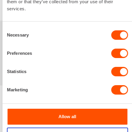
them or that they’ve collected from your use of their
VUOKRAA
services.
Consent
Sinua saattaisi
Necessary
Selection
kiinnostaa myös
Preferences
Statistics
Marketing
Renta palvelee
Allow all
Palvelemme koko