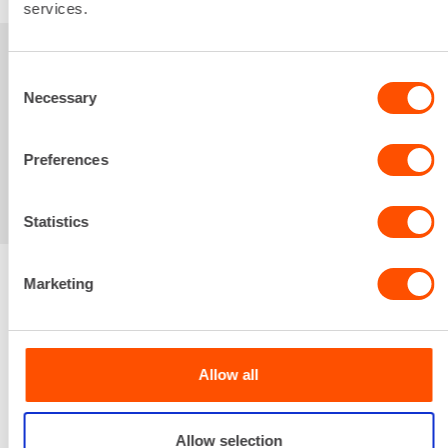
services.
Sinua saattaisi
Consent
Necessary
Selection
kiinnostaa myös
Preferences
Statistics
Marketing
Renta palvelee
Allow all
Palvelemme koko
prosessin ajan laitteiden
valinnasta projektin
Allow selection