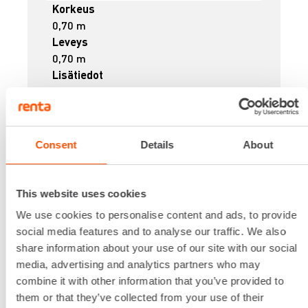
Korkeus
0,70 m
Leveys
0,70 m
Lisätiedot
Saatavilla nostokorvilla.
Max. Kuorma
300 kg
Paino
Consent
Details
About
24 kg
Lataa lisää
9,65 €
/ pv
This website uses cookies
Ensimmäinen pv
7,72 €
/ pv
Seuraavat pv
?
We use cookies to personalise content and ads, to provide
132,30 €
/ kk
Kuukausi
social media features and to analyse our traffic. We also
share information about your use of our site with our social
Alv 0 %
media, advertising and analytics partners who may
combine it with other information that you’ve provided to
VUOKRAA
them or that they’ve collected from your use of their