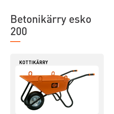
B
etonikärry esko
200
KOTTIKÄRRY