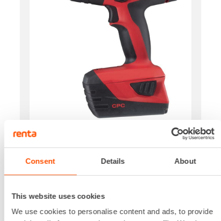
Iskuluku
0 - 1800 IPM
Jännite
Consent
Details
About
18 V
Kierrosluku
0 - 1800 RPM
This website uses cookies
Paino akulla
We use cookies to personalise content and ads, to provide
3,6 kg