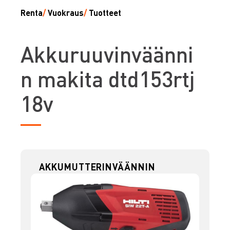
Renta
/
Vuokraus
/
Tuotteet
A
kkuruuvinväänni
n makita dtd153rtj
18v
AKKUMUTTERINVÄÄNNIN