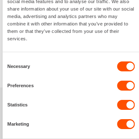
social media features and to analyse our traffic. We also
Vääntövoima
share information about your use of our site with our social
1000 Nm
media, advertising and analytics partners who may
Lataa lisää
combine it with other information that you’ve provided to
16,54 €
/ pv
Ensimmäinen pv
them or that they’ve collected from your use of their
13,23 €
/ pv
Seuraavat pv
?
services.
197,35 €
/ kk
Kuukausi
Alv 0 %
Consent
Necessary
Selection
VUOKRAA
Preferences
Sinua saattaisi
Statistics
kiinnostaa myös
Marketing