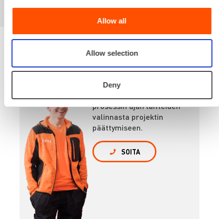
Allow all
Allow selection
Renta palvelee
Deny
Palvelemme koko
prosessin ajan laitteiden
valinnasta projektin
päättymiseen.
SOITA