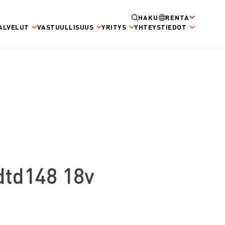
HAKU
RENTA
ALVELUT
VASTUULLISUUS
YRITYS
YHTEYSTIEDOT
dtd148 18v