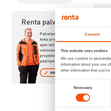
AK
Renta palvelee
Palvelemme
Consent
koko prosessin
ajan laitteiden
valinnasta
This website uses cookies
projektin
We use cookies to personalis
päättymiseen.
information about your use of
other information that you’ve
SOITA
Consent
Necessary
Selection