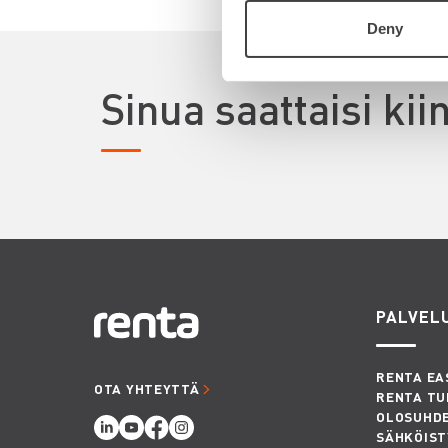
Deny
Sinua saattaisi ki
PALVEL
RENTA EA
OTA YHTEYTTÄ
RENTA TU
OLOSUHD
SÄHKÖIST