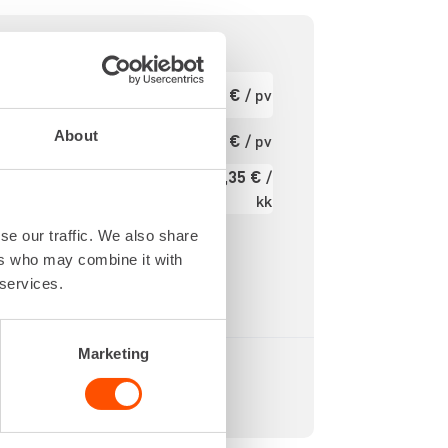
800 IPM
Ensimmäinen
16,54 €
/ pv
pv
18 V
00 RPM
Seuraavat pv
About
13,23 €
/ pv
?
3,6 kg
197,35 €
/
000 Nm
Kuukausi
kk
Alv 0 %
se our traffic. We also share
ers who may combine it with
 services.
Marketing