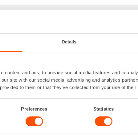
KUMUTTERINVÄÄNNIN
Iskuluku
0 - 1
Jännite
Kierrosluku
0 - 18
Details
Paino akulla
Vääntövoima
1
Lataa lisää
e content and ads, to provide social media features and to analy
 our site with our social media, advertising and analytics partn
 provided to them or that they’ve collected from your use of their
Preferences
Statistics
VUOKRAA