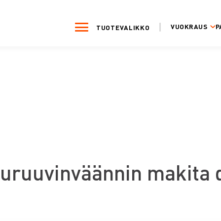
VUOKRAUS
P
TUOTEVALIKKO
uruuvinväännin makita 