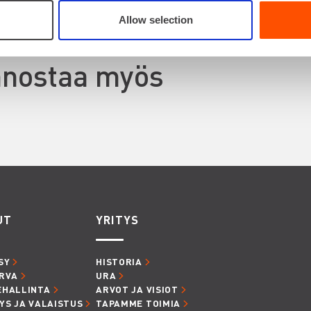
Allow selection
innostaa myös
UT
YRITYS
SY
HISTORIA
RVA
URA
EHALLINTA
ARVOT JA VISIOT
YS JA VALAISTUS
TAPAMME TOIMIA