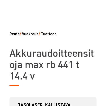
Renta
/
Vuokraus
/
Tuotteet
A
kkuraudoitteensit
oja max rb 441 t
14.4 v
TASOLASER, KALLISTAVA