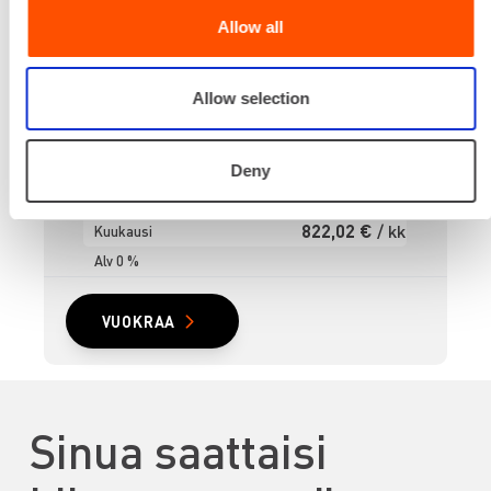
105 mm
Allow all
Lisätiedot
Lankamitta 0,8 mm
Paino
Allow selection
2,4 kg
Lataa lisää
68,50 €
/ pv
Deny
Ensimmäinen pv
54,80 €
/ pv
Seuraavat pv
?
822,02 €
/ kk
Kuukausi
Alv 0 %
VUOKRAA
Sinua saattaisi