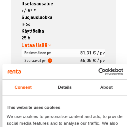
Itsetasausalue
+/-5° °
Suojausluokka
IP66
Käyttöaika
25 h
Lataa lisää
81,31 €
/ pv
Ensimmäinen pv
65,05 €
/ pv
Seuraavat pv
?
986,74 €
/ kk
Kuukausi
Alv 0 %
Consent
Details
About
VUOKRAA
This website uses cookies
RAUDOITTEENSITOJA, MAX
We use cookies to personalise content and ads, to provide
social media features and to analyse our traffic. We also