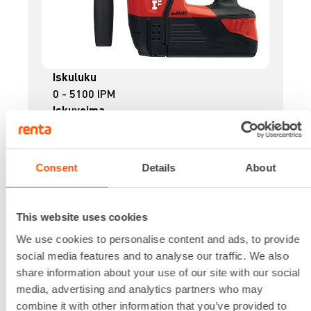
Iskuluku
0 - 5100 IPM
Iskuvoima
2,5 J
Jännite
36 V
Consent
Details
About
Kiinnitys
SDS PLUS
Paino
This website uses cookies
3,7 kg
We use cookies to personalise content and ads, to provide
34,45 €
/ pv
Ensimmäinen pv
social media features and to analyse our traffic. We also
27,56 €
/ pv
Seuraavat pv
?
share information about your use of our site with our social
439,90 €
/ kk
Kuukausi
media, advertising and analytics partners who may
Alv 0 %
combine it with other information that you’ve provided to