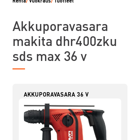
Renta
/
Vuokraus
/
Tuotteet
A
kkuporavasara
makita dhr400zku
sds max 36 v
AKKUPORAVASARA 36 V