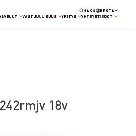
HAKU
RENTA
ALVELUT
VASTUULLISUUS
YRITYS
YHTEYSTIEDOT
242rmjv 18v