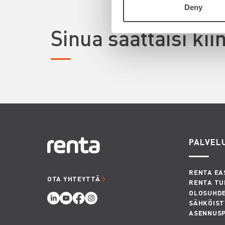
Deny
Sinua saattaisi ki
PALVEL
RENTA EA
OTA YHTEYTTÄ
RENTA TU
OLOSUHD
SÄHKÖIST
ASENNUS