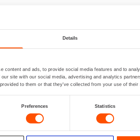
KUPORAVASARA 18-22V
Details
Iskuluku
0 - 5
Iskuvoima
Jännite
Kiinnitys
SD
e content and ads, to provide social media features and to analy
Lisätiedot
HILTI TE 
 our site with our social media, advertising and analytics partn
pölynpoistojä
 provided to them or that they’ve collected from your use of their
Lataa lisää
Preferences
Statistics
VUOKRAA