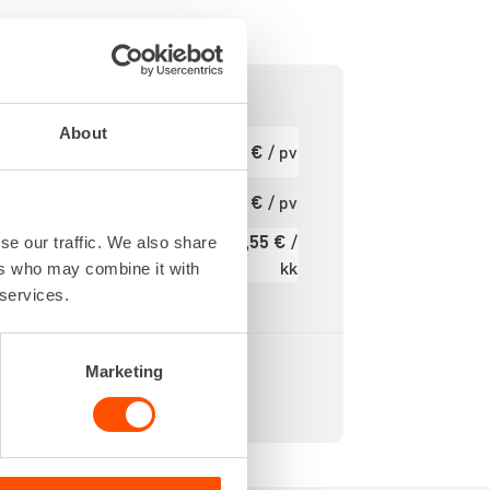
About
200 IPM
Ensimmäinen
22,05 €
/ pv
pv
2,0 J
21,6 V
Seuraavat pv
17,64 €
/ pv
?
S PLUS
285,55 €
/
se our traffic. We also share
DRS-4-A
Kuukausi
kk
ers who may combine it with
rjestelmä
 services.
Alv 0 %
Marketing