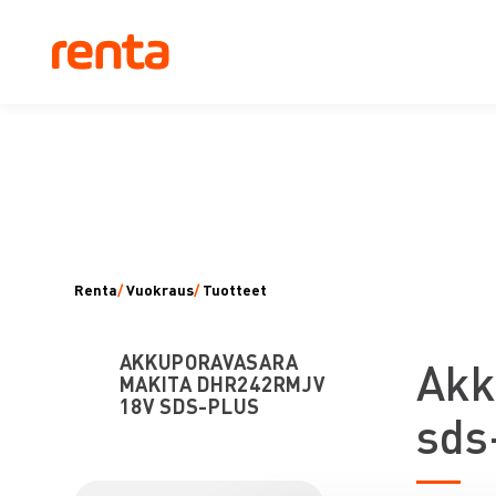
Renta
/
Vuokraus
/
Tuotteet
AKKUPORAVASARA
A
kk
MAKITA DHR242RMJV
18V SDS-PLUS
sds