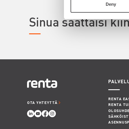
Deny
Sinua saattaisi ki
PALVEL
RENTA EA
OTA YHTEYTTÄ
RENTA TU
OLOSUHD
SÄHKÖIST
ASENNUS