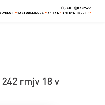
HAKU
RENTA
ALVELUT
VASTUULLISUUS
YRITYS
YHTEYSTIEDOT
242 rmjv 18 v