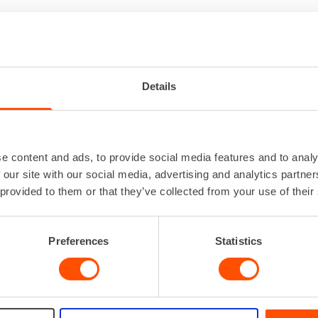
KUPORAVASARA 18-22V
Details
Iskuluku
0 - 5
Iskuvoima
Jännite
Kiinnitys
SD
e content and ads, to provide social media features and to analy
Lisätiedot
HILTI TE 
 our site with our social media, advertising and analytics partn
pölynpoistojä
 provided to them or that they’ve collected from your use of their
Lataa lisää
Preferences
Statistics
VUOKRAA