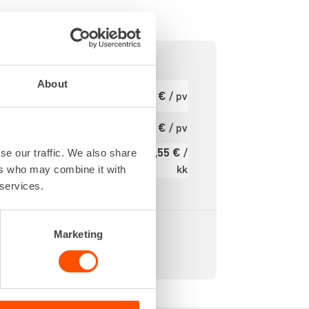
About
200 IPM
Ensimmäinen
22,05 €
/ pv
pv
2,0 J
21,6 V
Seuraavat pv
17,64 €
/ pv
?
S PLUS
285,55 €
/
se our traffic. We also share
DRS-4-A
Kuukausi
kk
ers who may combine it with
rjestelmä
 services.
Alv 0 %
Marketing