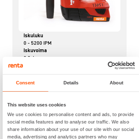
Iskuluku
0 - 5200 IPM
Iskuvoima
2,0 J
Jännite
21,6 V
Kiinnitys
Consent
Details
About
SDS PLUS
Lisätiedot
HILTI TE DRS-4-A
This website uses cookies
pölynpoistojärjestelmä
We use cookies to personalise content and ads, to provide
Lataa lisää
social media features and to analyse our traffic. We also
22,05 €
/ pv
Ensimmäinen pv
share information about your use of our site with our social
17,64 €
/ pv
Seuraavat pv
?
media, advertising and analytics partners who may