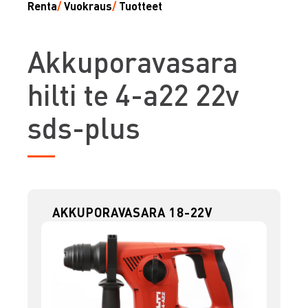
Renta
/
Vuokraus
/
Tuotteet
A
kkuporavasara
hilti te 4-a22 22v
sds-plus
AKKUPORAVASARA 18-22V