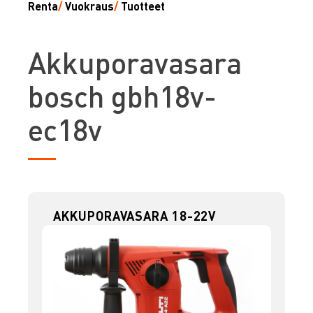
Renta
/
Vuokraus
/
Tuotteet
A
kkuporavasara
bosch gbh18v-
ec18v
AKKUPORAVASARA 18-22V