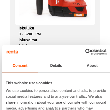
Iskuluku
0 - 5200 IPM
Iskuvoima
2,0 J
Jännite
21,6 V
Kiinnitys
Consent
Details
About
SDS PLUS
Lisätiedot
HILTI TE DRS-4-A
This website uses cookies
pölynpoistojärjestelmä
We use cookies to personalise content and ads, to provide
Lataa lisää
social media features and to analyse our traffic. We also
22,05 €
/ pv
Ensimmäinen pv
share information about your use of our site with our social
17,64 €
/ pv
Seuraavat pv
?
media, advertising and analytics partners who may