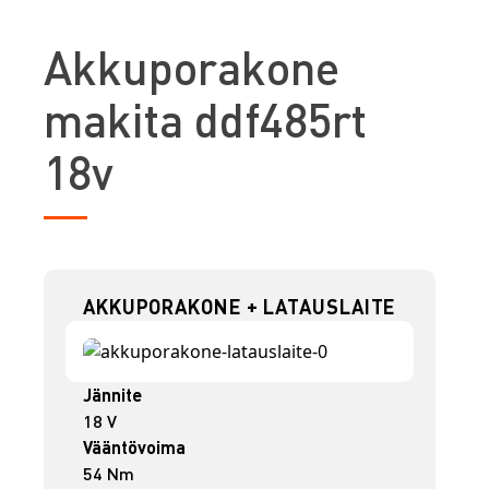
A
kkuporakone
makita ddf485rt
18v
AKKUPORAKONE + LATAUSLAITE
Jännite
18 V
Vääntövoima
54 Nm