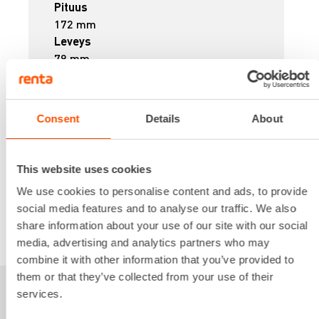
Pituus
172 mm
Leveys
79 mm
Korkeus
261 mm
Lataa lisää
Consent
Details
About
12,40 €
/ pv
Ensimmäinen pv
9,92 €
/ pv
Seuraavat pv
?
159,86 €
/ kk
This website uses cookies
Kuukausi
Alv 0 %
We use cookies to personalise content and ads, to provide
social media features and to analyse our traffic. We also
share information about your use of our site with our social
VUOKRAA
media, advertising and analytics partners who may
combine it with other information that you’ve provided to
them or that they’ve collected from your use of their
services.
Sinua saattaisi