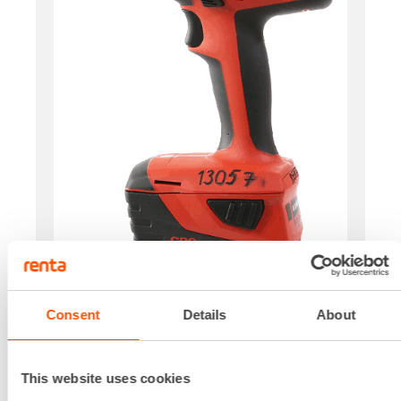
Jännite
18 V
Consent
Details
About
Vääntövoima
54 Nm
This website uses cookies
Pituus