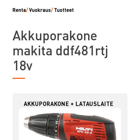
Renta
/
Vuokraus
/
Tuotteet
A
kkuporakone
makita ddf481rtj
18v
AKKUPORAKONE + LATAUSLAITE