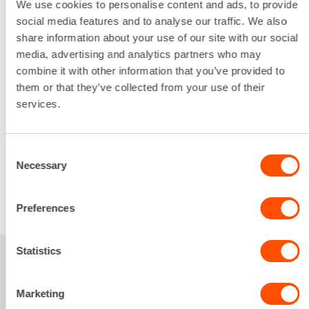
172 mm
We use cookies to personalise content and ads, to provide
Leveys
social media features and to analyse our traffic. We also
79 mm
share information about your use of our site with our social
Korkeus
media, advertising and analytics partners who may
261 mm
combine it with other information that you’ve provided to
Lataa lisää
them or that they’ve collected from your use of their
12,40 €
/ pv
services.
Ensimmäinen pv
9,92 €
/ pv
Seuraavat pv
?
159,86 €
/ kk
Kuukausi
Consent
Alv 0 %
Necessary
Selection
VUOKRAA
Preferences
Statistics
Sinua saattaisi
Marketing