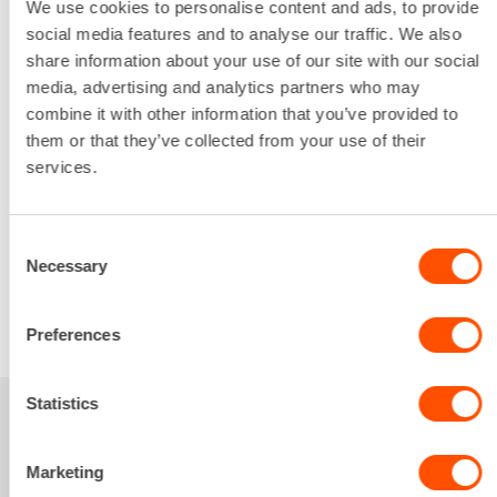
172 mm
We use cookies to personalise content and ads, to provide
Leveys
social media features and to analyse our traffic. We also
79 mm
share information about your use of our site with our social
Korkeus
media, advertising and analytics partners who may
261 mm
combine it with other information that you’ve provided to
Lataa lisää
them or that they’ve collected from your use of their
12,40 €
/ pv
services.
Ensimmäinen pv
9,92 €
/ pv
Seuraavat pv
?
159,86 €
/ kk
Kuukausi
Consent
Alv 0 %
Necessary
Selection
VUOKRAA
Preferences
Statistics
Sinua saattaisi
Marketing