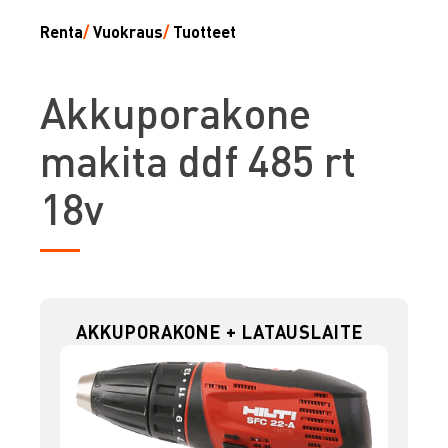
Renta
/
Vuokraus
/
Tuotteet
A
kkuporakone
makita ddf 485 rt
18v
AKKUPORAKONE + LATAUSLAITE