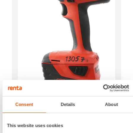
Jännite
18 V
Consent
Details
About
Vääntövoima
54 Nm
This website uses cookies
Pituus