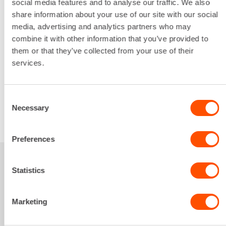
social media features and to analyse our traffic. We also
Vääntövoima
share information about your use of our site with our social
1000 Nm
media, advertising and analytics partners who may
Lataa lisää
combine it with other information that you’ve provided to
16,54 €
/ pv
Ensimmäinen pv
them or that they’ve collected from your use of their
13,23 €
/ pv
Seuraavat pv
?
services.
197,35 €
/ kk
Kuukausi
Alv 0 %
Consent
Necessary
Selection
VUOKRAA
Preferences
Sinua saattaisi
Statistics
kiinnostaa myös
Marketing