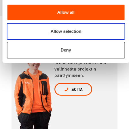
Allow all
Allow selection
Renta palvelee
Deny
Palvelemme koko
prosessin ajan laitteiden
valinnasta projektin
päättymiseen.
SOITA