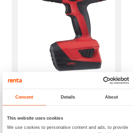
Iskuluku
0 - 1800 IPM
Jännite
Consent
Details
About
18 V
Kierrosluku
0 - 1800 RPM
This website uses cookies
Paino akulla
We use cookies to personalise content and ads, to provide
3,6 kg