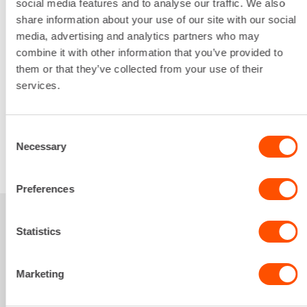
social media features and to analyse our traffic. We also
Vääntövoima
share information about your use of our site with our social
1000 Nm
media, advertising and analytics partners who may
Lataa lisää
combine it with other information that you’ve provided to
16,54 €
/ pv
Ensimmäinen pv
them or that they’ve collected from your use of their
13,23 €
/ pv
Seuraavat pv
?
services.
197,35 €
/ kk
Kuukausi
Alv 0 %
Consent
Necessary
Selection
VUOKRAA
Preferences
Sinua saattaisi
Statistics
kiinnostaa myös
Marketing