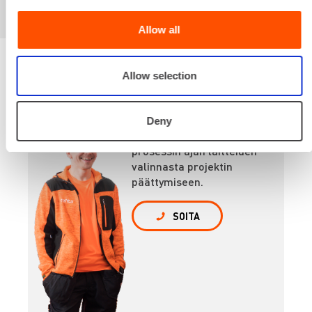
Allow all
Allow selection
Renta palvelee
Deny
Palvelemme koko
prosessin ajan laitteiden
valinnasta projektin
päättymiseen.
SOITA