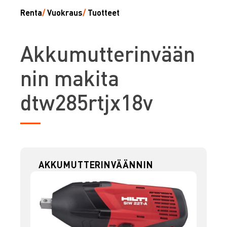
Renta
/
Vuokraus
/
Tuotteet
A
kkumutterinvään
nin makita
dtw285rtjx18v
AKKUMUTTERINVÄÄNNIN