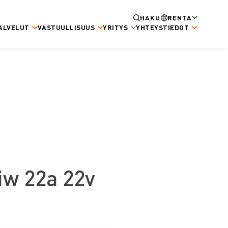
HAKU
RENTA
ALVELUT
VASTUULLISUUS
YRITYS
YHTEYSTIEDOT
iw 22a 22v