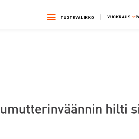
VUOKRAUS
P
TUOTEVALIKKO
umutterinväännin hilti s