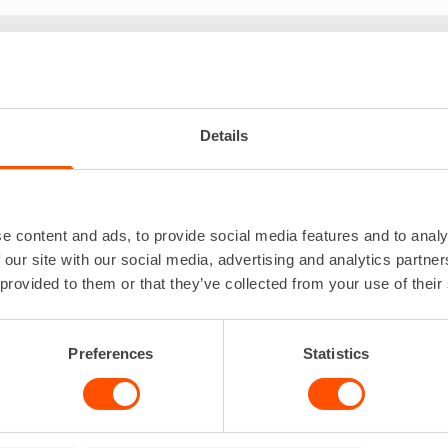
KUMUTTERINVÄÄNNIN
Iskuluku
0 - 1
Jännite
Kierrosluku
0 - 18
Details
Paino akulla
Vääntövoima
1
Lataa lisää
e content and ads, to provide social media features and to analy
 our site with our social media, advertising and analytics partn
 provided to them or that they’ve collected from your use of their
Preferences
Statistics
VUOKRAA