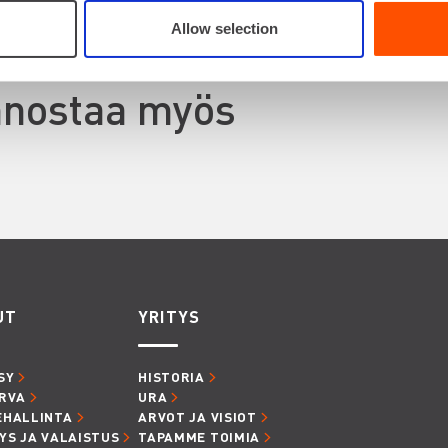
Allow selection
innostaa myös
UT
YRITYS
SY
HISTORIA
RVA
URA
EHALLINTA
ARVOT JA VISIOT
YS JA VALAISTUS
TAPAMME TOIMIA