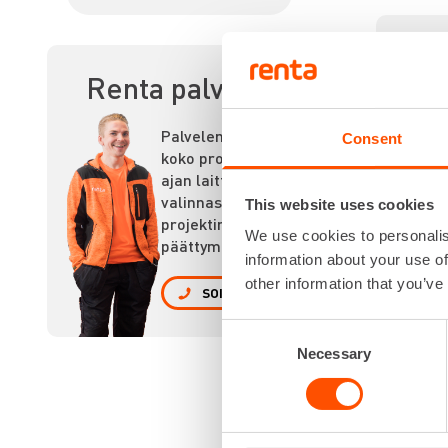
AK
Renta palvelee
Palvelemme
Consent
koko prosessin
ajan laitteiden
valinnasta
This website uses cookies
projektin
We use cookies to personalis
päättymiseen.
information about your use of
other information that you’ve
SOITA
Consent
Necessary
Selection