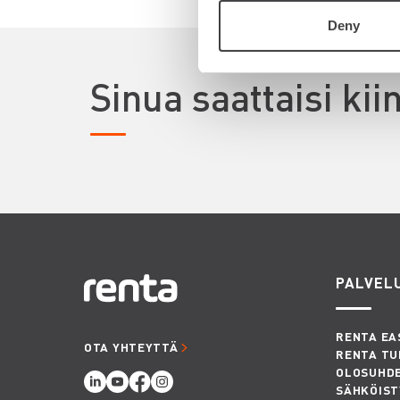
Deny
Sinua saattaisi ki
PALVEL
RENTA EA
OTA YHTEYTTÄ
RENTA TU
OLOSUHD
SÄHKÖIST