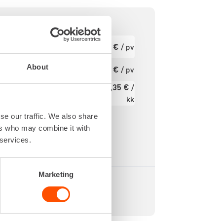
800 IPM
Ensimmäinen
16,54 €
/ pv
pv
18 V
00 RPM
Seuraavat pv
About
13,23 €
/ pv
?
3,6 kg
197,35 €
/
000 Nm
Kuukausi
kk
Alv 0 %
se our traffic. We also share
ers who may combine it with
 services.
Marketing