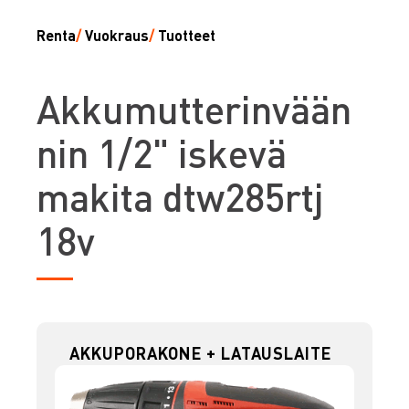
Renta
/
Vuokraus
/
Tuotteet
A
kkumutterinvään
nin 1/2" iskevä
makita dtw285rtj
18v
AKKUPORAKONE + LATAUSLAITE