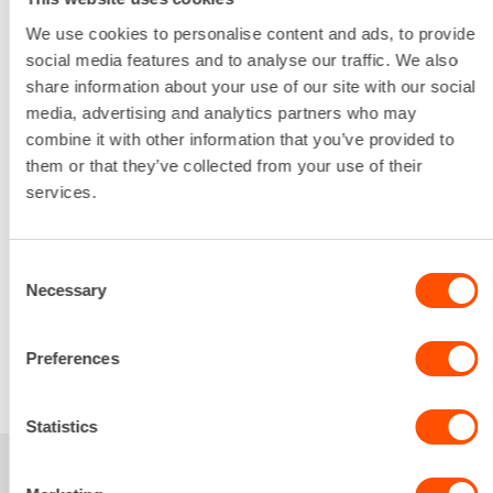
54 Nm
Pituus
We use cookies to personalise content and ads, to provide
172 mm
social media features and to analyse our traffic. We also
Leveys
share information about your use of our site with our social
79 mm
media, advertising and analytics partners who may
Korkeus
combine it with other information that you’ve provided to
261 mm
them or that they’ve collected from your use of their
services.
Lataa lisää
12,40 €
/ pv
Ensimmäinen pv
9,92 €
/ pv
Seuraavat pv
?
Consent
159,86 €
/ kk
Kuukausi
Necessary
Selection
Alv 0 %
Preferences
VUOKRAA
Statistics