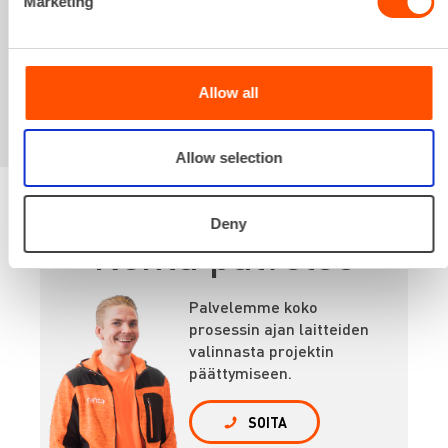
Sinua saattaisi
Marketing
kiinnostaa myös
Allow all
Allow selection
Deny
Renta palvelee
Palvelemme koko
prosessin ajan laitteiden
valinnasta projektin
päättymiseen.
SOITA