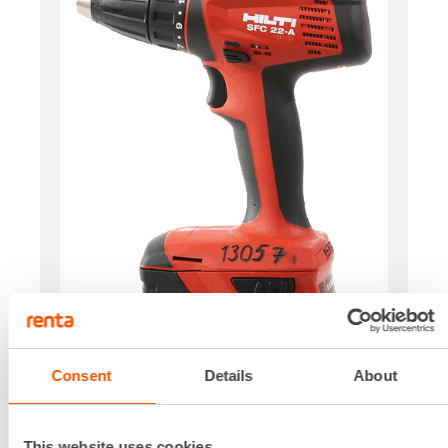
Consent
Details
About
Jännite
18 V
Vääntövoima
This website uses cookies