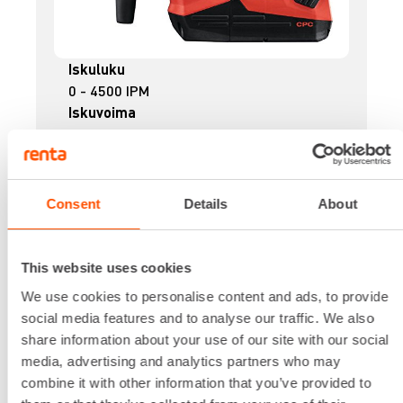
Iskuluku
0 - 4500 IPM
Iskuvoima
3,6 J
Jännite
36 V
Kiinnitys
Consent
Details
About
SDS PLUS
Paino
5,1 kg
This website uses cookies
68,13 €
/ pv
Ensimmäinen pv
We use cookies to personalise content and ads, to provide
54,52 €
/ pv
Seuraavat pv
?
social media features and to analyse our traffic. We also
869,87 €
/ kk
Kuukausi
share information about your use of our site with our social
Alv 0 %
media, advertising and analytics partners who may
combine it with other information that you’ve provided to