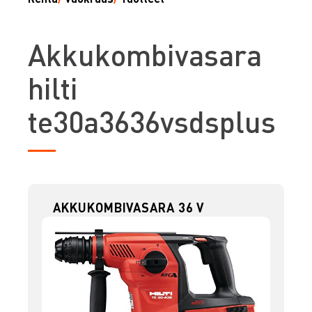
A
kkukombivasara
hilti
te30a3636vsdsplus
AKKUKOMBIVASARA 36 V