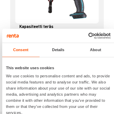
Kapasiteetti teräs
3-16 mm
Leikkuunopeus
2-4 s
Consent
Details
About
Paino
6,5 kg
42,72 €
/ pv
Ensimmäinen pv
This website uses cookies
34,18 €
/ pv
Seuraavat pv
?
We use cookies to personalise content and ads, to provide
512,66 €
/ kk
Kuukausi
social media features and to analyse our traffic. We also
Alv 0 %
share information about your use of our site with our social
media, advertising and analytics partners who may
VUOKRAA
combine it with other information that you’ve provided to
them or that they’ve collected from your use of their
services.