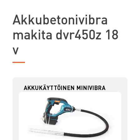
A
kkubetonivibra
makita dvr450z 18
v
AKKUKÄYTTÖINEN MINIVIBRA