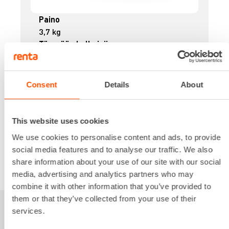
Paino
3,7 kg
Tärypään halkaisija
25 mm
Tärypään pituus
1,2 m
Consent
Details
About
26,19 €
/ pv
Ensimmäinen pv
20,95 €
/ pv
Seuraavat pv
?
297,68 €
/ kk
This website uses cookies
Kuukausi
Alv 0 %
We use cookies to personalise content and ads, to provide
social media features and to analyse our traffic. We also
share information about your use of our site with our social
VUOKRAA
media, advertising and analytics partners who may
combine it with other information that you’ve provided to
them or that they’ve collected from your use of their
services.
Sinua saattaisi