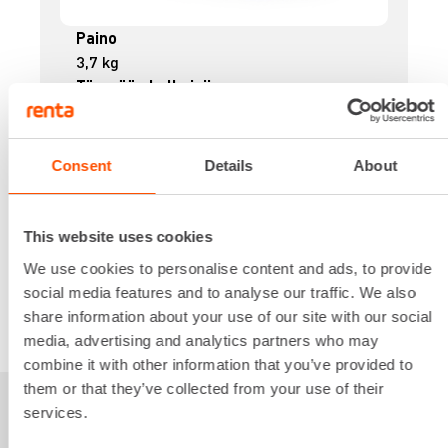
Paino
3,7 kg
Tärypään halkaisija
25 mm
Tärypään pituus
1,2 m
Consent
Details
About
26,19 €
/ pv
Ensimmäinen pv
20,95 €
/ pv
Seuraavat pv
?
297,68 €
/ kk
This website uses cookies
Kuukausi
Alv 0 %
We use cookies to personalise content and ads, to provide
social media features and to analyse our traffic. We also
share information about your use of our site with our social
VUOKRAA
media, advertising and analytics partners who may
combine it with other information that you’ve provided to
them or that they’ve collected from your use of their
services.
Sinua saattaisi