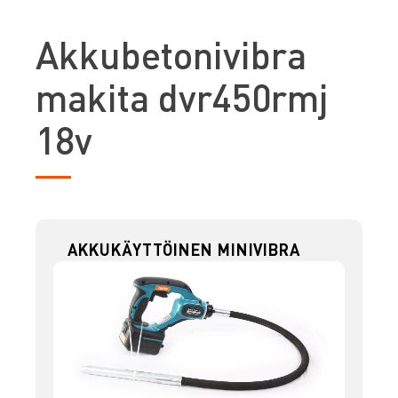
A
kkubetonivibra
makita dvr450rmj
18v
AKKUKÄYTTÖINEN MINIVIBRA