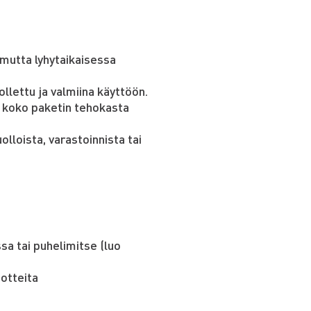
 mutta lyhytaikaisessa
llettu ja valmiina käyttöön.
i koko paketin tehokasta
olloista, varastoinnista tai
a tai puhelimitse (luo
uotteita