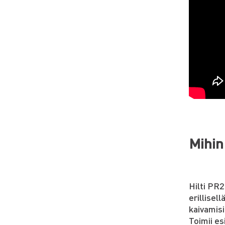
Mihin
Hilti PR2
erillisel
kaivamisi
Toimii es