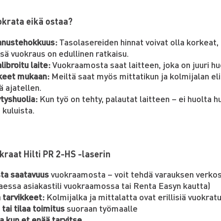
okrata eikä ostaa?
nnustehokkuus:
Tasolasereiden hinnat voivat olla korkeat,
sä vuokraus on edullinen ratkaisu.
libroitu laite:
Vuokraamosta saat laitteen, joka on juuri huo
keet mukaan:
Meiltä saat myös mittatikun ja kolmijalan el
ä ajatellen.
ytyshuolia:
Kun työ on tehty, palautat laitteen – ei huolta hu
 kuluista.
kraat Hilti PR 2-HS -laserin
ta saatavuus
vuokraamosta – voit tehdä varauksen verkoss
taessa asiakastili vuokraamossa tai Renta Easyn kautta)
 tarvikkeet:
Kolmijalka ja mittalatta ovat erillisiä vuokrat
tai tilaa toimitus
suoraan työmaalle
a kun et enää tarvitse