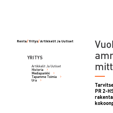
Vuo
Renta
/
Yritys
/
Artikkelit Ja Uutiset
amm
YRITYS
mit
Artikkelit Ja Uutiset
Historia
Mediapankki
Tapamme Toimia
Ura
Tarvits
PR 2-HS
rakentaj
kokoonp