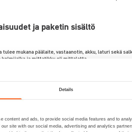
isuudet ja paketin sisältö
 tulee mukana päälaite, vastaanotin, akku, laturi sekä sal
a kolmijalka ja mittatikku eli mittalatta.
 tiedot:
Details
salue jopa 600 m vastaanottimen kanssa
m tarkkuus arvossa 10 m
estävä runko ja kahva
käyttöinen yhden painikkeen käyttölogiikka
e content and ads, to provide social media features and to analy
attinen kalibrointi käynnistäessä
 our site with our social media, advertising and analytics partn
yksen indikaattorivalo/nappi