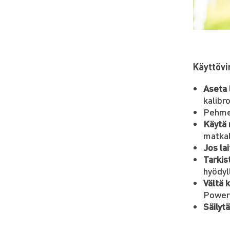
Käyttövi
Aseta 
kalibr
Pehmeä
Käytä 
matkal
Jos la
Tarkis
hyödyll
Vältä 
Power 
Säilyt