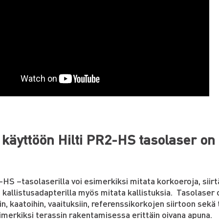
 käyttöön Hilti PR2-HS tasolaser on 
-HS –tasolaserilla voi esimerkiksi mitata korkoeroja, sii
lä kallistusadapterilla myös mitata kallistuksia.
Tasolaser o
in, kaatoihin, vaaituksiin, referenssikorkojen siirtoon sekä t
imerkiksi terassin rakentamisessa erittäin oivana apuna.