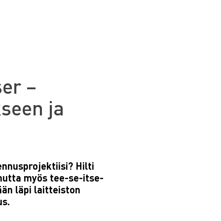
ser –
kseen ja
nnusprojektiisi? Hilti
mutta myös tee-se-itse-
än läpi laitteiston
us.