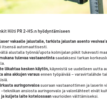
nkit Hilti PR 2-HS:n hyödyntämiseen
laser vakaalle jalustalle, tarkista jalustan asento vesivaa’a
oi itsensä automaattisesti.
llä alustalla työnnä/upota kolmijalan piikit tukevasti ma
mukana tulevaa vastaanotinta
saadaksesi tarkan korkeusl
la.
ite liikahtaa kesken käytön,
käynnistä se uudelleen uutta 
ta aina akkujen varaus
ennen työpäivää – varavirtalähde tai
isiä.
kirkasta auringonvaloa
suoraan vastaanottimen ja laserin vä
–tekniikan ansiosta auringonvalo ja valonlähteet eivät kui
ä ja kuljeta laite kotelossaan
vaurioiden välttämiseksi.