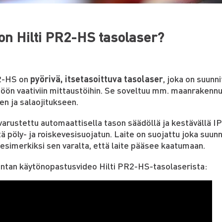
on Hilti PR2-HS tasolaser?
 2-HS on
pyörivä, itsetasoittuva tasolaser
, joka on suunni
öön vaativiin mittaustöihin. Se soveltuu mm. maanrakennu
en ja salaojitukseen.
varustettu automaattisella tason säädöllä ja kestävällä I
tä pöly- ja roiskevesisuojatun. Laite on suojattu joka suun
 esimerkiksi sen varalta, että laite pääsee kaatumaan.
ntan käytönopastusvideo Hilti PR2-HS-tasolaserista: