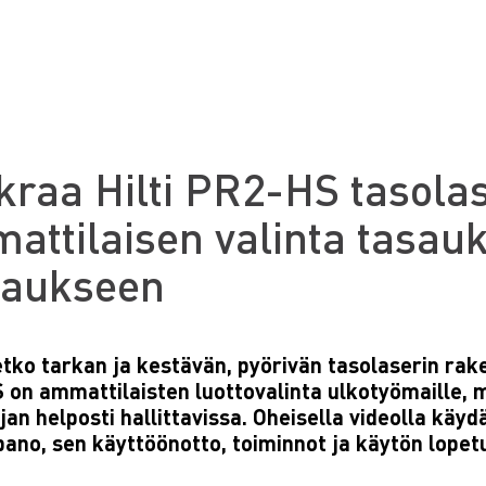
kraa Hilti PR2-HS tasola
attilaisen valinta tasau
taukseen
etko tarkan ja kestävän, pyörivän tasolaserin rake
 on ammattilaisten luottovalinta ulkotyömaille, 
an helposti hallittavissa. Oheisella videolla käydä
ano, sen käyttöönotto, toiminnot ja käytön lopet