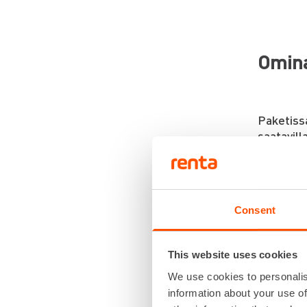
Omina
Paketissa
saatavill
Tekniset
Consent
Mittau
±0,5 m
Iskunk
This website uses cookies
Helppo
We use cookies to personalis
Automa
information about your use of
Tärähd