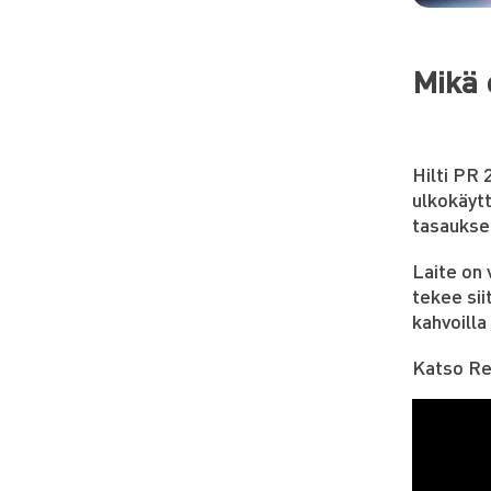
Mikä 
Hilti PR
ulkokäytt
tasaukse
Laite on 
tekee sii
kahvoilla
Katso Re