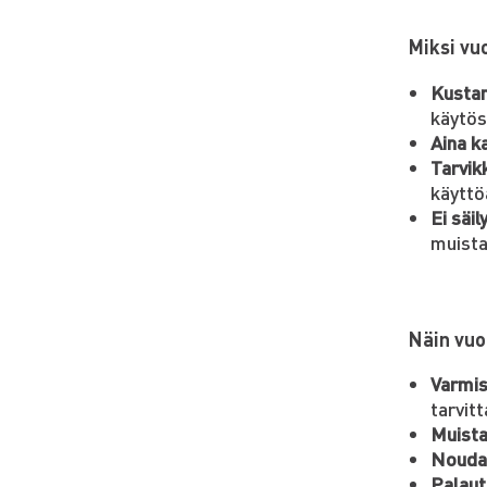
Miksi vu
Kusta
käytös
Aina ka
Tarvik
käyttö
Ei säil
muista
Näin vuo
Varmis
tarvit
Muista
Nouda 
Palaut