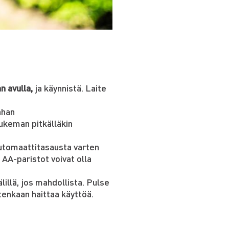
n avulla,
ja käynnistä. Laite
ahan
ukeman pitkälläkin
automaattitasausta varten
 AA-paristot voivat olla
lillä, jos mahdollista. Pulse
tenkaan haittaa käyttöä.