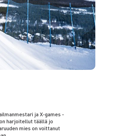
aailmanmestari ja X-games -
on harjoitellut täällä jo
aruuden mies on voittanut
an.