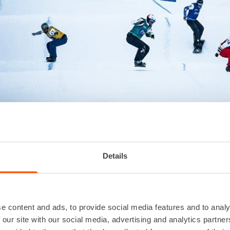
uur-Hamari
arin elämän muutti vuonna 2009 hirvittävä moottoripyör
Details
in kertonut medialle amputaation silti omalla tavallaan 
uin mitä se otti pois. Hän on päässyt rakastamansa lajin
aan ihmisiin ympäri maailmaa sekä voittanut paralumilauta
e content and ads, to provide social media features and to analy
 our site with our social media, advertising and analytics partn