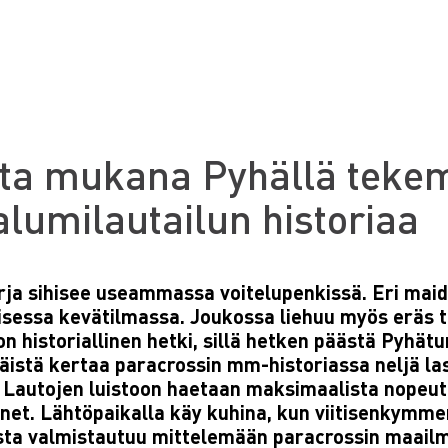
ta mukana Pyhällä teke
alumilautailun historiaa
rja sihisee useammassa voitelupenkissä. Eri maide
isessa kevätilmassa. Joukossa liehuu myös eräs tut
on historiallinen hetki, sillä hetken päästä Pyhät
istä kertaa paracrossin mm-historiassa neljä las
. Lautojen luistoon haetaan maksimaalista nopeutt
enet. Lähtöpaikalla käy kuhina, kun viitisenkymmen
ta valmistautuu mittelemään paracrossin maail