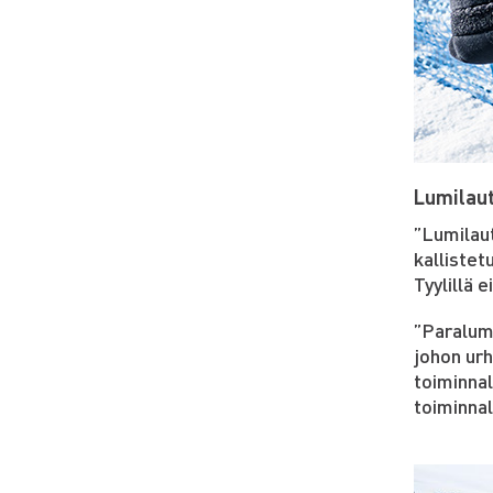
Lumilaut
”Lumilaut
kallistet
Tyylillä 
”Paralum
johon urh
toiminnal
toiminnal