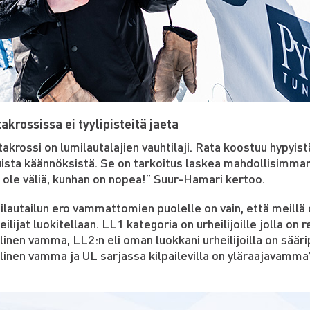
akrossissa ei tyylipisteitä jaeta
akrossi on lumilautalajien vauhtilaji. Rata koostuu hypyis
uista käännöksistä. Se on tarkoitus laskea mahdollisimman
ei ole väliä, kunhan on nopea!” Suur-Hamari kertoo.
ilautailun ero vammattomien puolelle on vain, että meill
eilijat luokitellaan. LL1 kategoria on urheilijoille jolla on 
linen vamma, LL2:n eli oman luokkani urheilijoilla on sääri
linen vamma ja UL sarjassa kilpailevilla on yläraajavamma