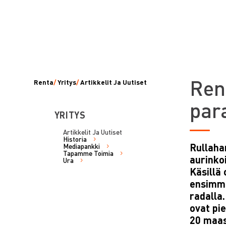
Ren
Renta
/
Yritys
/
Artikkelit Ja Uutiset
par
YRITYS
Artikkelit Ja Uutiset
Historia
Rullaha
Mediapankki
Tapamme Toimia
aurinko
Ura
Käsillä 
ensimmä
radalla
ovat pi
20 maas