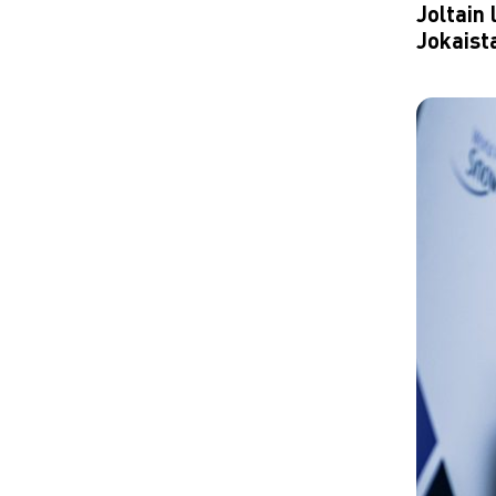
Joltain
Jokaist