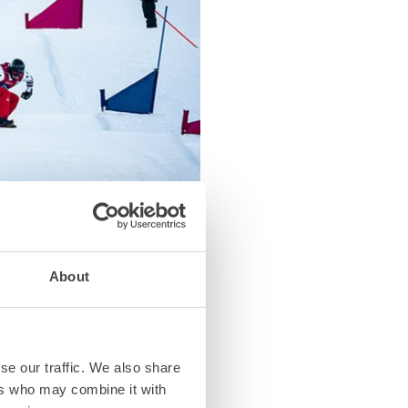
äonnettomuus. Mies on
About
antaneen hänelle paljon
 huipulle, reissaamaan ja
ilussa kaiken mahdollisen.
se our traffic. We also share
ers who may combine it with