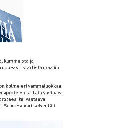
tä, kummuista ja
 nopeasti startista maaliin.
ä on kolme eri vammaluokkaa
reisiproteesi tai tätä vastaava
proteesi tai vastaava
”, Suur-Hamari selventää.