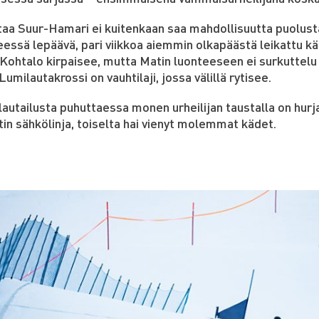
taa Suur-Hamari ei kuitenkaan saa mahdollisuutta puolust
eessä lepäävä, pari viikkoa aiemmin olkapäästä leikattu k
 Kohtalo kirpaisee, mutta Matin luonteeseen ei surkuttelu
 Lumilautakrossi on vauhtilaji, jossa välillä rytisee.
autailusta puhuttaessa monen urheilijan taustalla on hurja
in sähkölinja, toiselta hai vienyt molemmat kädet.