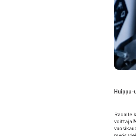
Huippu-ur
Radalle k
voittaja
vuosikau
myös yle