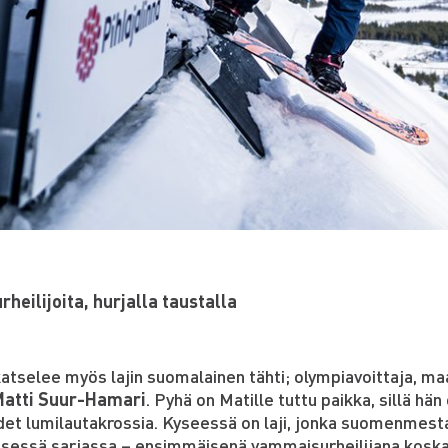
heilijoita, hurjalla taustalla
atselee myös lajin suomalainen tähti; olympiavoittaja, m
Matti Suur-Hamari
. Pyhä on Matille tuttu paikka, sillä hän 
det lumilautakrossia. Kyseessä on laji, jonka suomenmest
isessä sarjassa – ensimmäisenä vammaisurheilijana koska