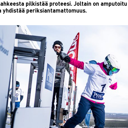
 lahkeesta pilkistää proteesi. Joltain on amputoi
a yhdistää periksiantamattomuus.