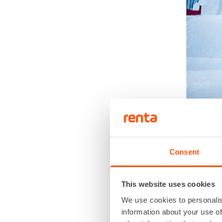
Matti S
Suur-Ham
Consent
aikaisemm
enemmän k
tutustum
This website uses cookies
We use cookies to personalis
information about your use of