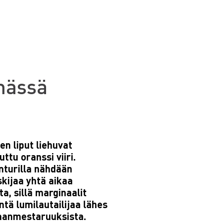
mässä
n liput liehuvat
tu oranssi viiri.
unturilla nähdään
kijaa yhtä aikaa
a, sillä marginaalit
tä lumilautailijaa lähes
manmestaruuksista.