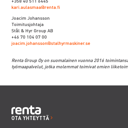
+358 40 511 6445
kari.aulasmaa@renta.fi
Joacim Johansson
Toimitusjohtaja
Stål & Hyr Group AB
+46 70 104 07 00
joacim.johansson@stalhyrmaskiner.se
Renta Group Oy on suomalainen vuonna 2016 toimintansa alo
työmaapalvelut, jotka molemmat toimivat omien liiketoimi
OTA YHTEYTTÄ