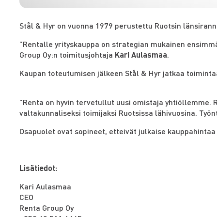
Stål & Hyr on vuonna 1979 perustettu Ruotsin länsiranni
”Rentalle yrityskauppa on strategian mukainen ensimmäi
Group Oy:n toimitusjohtaja
Kari Aulasmaa
.
Kaupan toteutumisen jälkeen Stål & Hyr jatkaa toiminta
”Renta on hyvin tervetullut uusi omistaja yhtiöllemme.
valtakunnaliseksi toimijaksi Ruotsissa lähivuosina. Ty
Osapuolet ovat sopineet, etteivät julkaise kauppahintaa t
Lisätiedot:
Kari Aulasmaa
CEO
Renta Group Oy