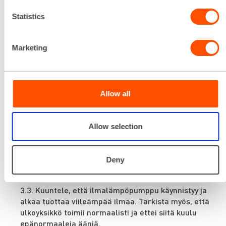
tarkistus
Kesän lähestyessä on hyvä tarkistaa, että
Statistics
ilmalämpöpumpun jäähdytystoiminto toimii oikein.
Näin varmistat, että saat viilennystä tarvittaessa
Marketing
helteisenä päivänä.
Jäähdytystoiminnon tarkistaminen on helppoa:
Allow all
3.1. Tarkista, että kaukosäätimen paristoissa on
virtaa. Tarvittaessa vaihda paristot.
Allow selection
3.2. Säädä ilmalämpöpumppu jäähdytystoiminnolle
painamalla lumihiutale symbolia kaukosäätimessä.
Merkki kuvastaa kaukosäätimessä
Deny
jäähdytystoimintoa.
3.3. Kuuntele, että ilmalämpöpumppu käynnistyy ja
alkaa tuottaa viileämpää ilmaa. Tarkista myös, että
ulkoyksikkö toimii normaalisti ja ettei siitä kuulu
epänormaaleja ääniä.