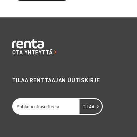
OTA YHTEYTTÄ
TILAA RENTTAAJAN UUTISKIRJE
Saat hupia ja hyötyä, vinkkejä ja visioita