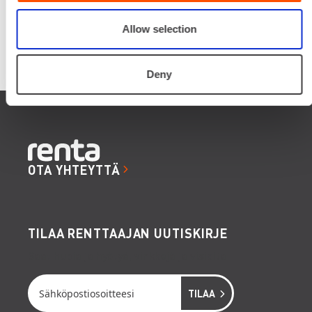
nopeasti.
Rentan kanssa hommat ovat sujuneet
Allow selection
mutkattomasti! Kaikki on mennyt kuten pitääkin.
Deny
OTA YHTEYTTÄ
TILAA RENTTAAJAN UUTISKIRJE
Saat hupia ja hyötyä, vinkkejä ja visioita