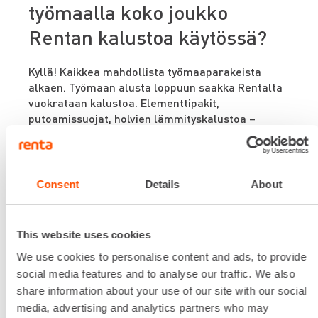
työmaalla koko joukko
Rentan kalustoa käytössä?
Kyllä! Kaikkea mahdollista työmaaparakeista
alkaen. Työmaan alusta loppuun saakka Rentalta
vuokrataan kalustoa. Elementtipakit,
putoamissuojat, holvien lämmityskalustoa –
siinäpä noita isompia.
Mitä kanavia olet itse
Consent
Details
About
tottunut käyttämään
asioidessasi Rentan kanssa?
This website uses cookies
We use cookies to personalise content and ads, to provide
Itse olen soittanut aina meidän myyntiedustajalle,
social media features and to analyse our traffic. We also
Suhosen Jukalle. Puheluilla on menty Rentan
share information about your use of our site with our social
kanssa, ja se on tuntunut toimivalta. Tähän
media, advertising and analytics partners who may