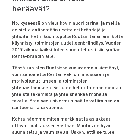
heräävät?
No, kyseessä on vielä kovin nuori tarina, ja meillä
on siellä entisestään useita eri brändejä ja
yhtiöitä. Helmikuun lopulla Ruotsin länsirannikolta
käynnistyi toimintojen uudelleenbrändäys. Vuoden
2019 aikana kaikki tulee suunnitellusti siirtymään
Renta-brändin alle.
Tässä kun olen Ruotsissa vuokraamoja kiertänyt,
voin sanoa että Rentan väki on innoissaan ja
motivoitunut ilmeen ja toimintojen
yhtenäistämiseen. Se tulee helpottamaan meidän
yhteistä tekemistä ja yhteishenkeä monella
tavalla. Yhteisen univormun päälle vetäminen on
iso teema tänä vuonna.
Kohta näemme miten markkinat ja asiakkaat
ottavat uudistuksen vastaan. Muutos on hyvin
suunniteltu ja valmisteltu. Uskon, että se tulee