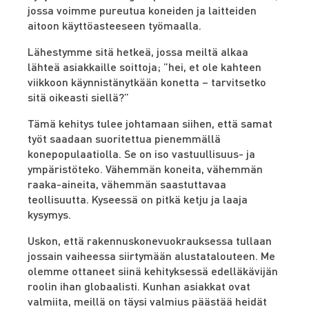
jossa voimme pureutua koneiden ja laitteiden
aitoon käyttöasteeseen työmaalla.
Lähestymme sitä hetkeä, jossa meiltä alkaa
lähteä asiakkaille soittoja; ”hei, et ole kahteen
viikkoon käynnistänytkään konetta – tarvitsetko
sitä oikeasti siellä?”
Tämä kehitys tulee johtamaan siihen, että samat
työt saadaan suoritettua pienemmällä
konepopulaatiolla. Se on iso vastuullisuus- ja
ympäristöteko. Vähemmän koneita, vähemmän
raaka-aineita, vähemmän saastuttavaa
teollisuutta. Kyseessä on pitkä ketju ja laaja
kysymys.
Uskon, että rakennuskonevuokrauksessa tullaan
jossain vaiheessa siirtymään alustatalouteen. Me
olemme ottaneet siinä kehityksessä edelläkävijän
roolin ihan globaalisti. Kunhan asiakkat ovat
valmiita, meillä on täysi valmius päästää heidät