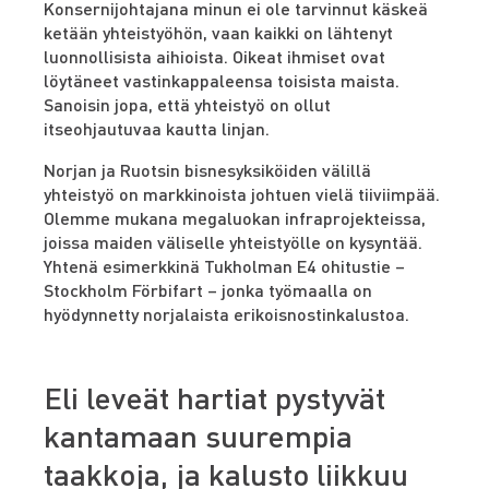
Konsernijohtajana minun ei ole tarvinnut käskeä
ketään yhteistyöhön, vaan kaikki on lähtenyt
luonnollisista aihioista. Oikeat ihmiset ovat
löytäneet vastinkappaleensa toisista maista.
Sanoisin jopa, että yhteistyö on ollut
itseohjautuvaa kautta linjan.
Norjan ja Ruotsin bisnesyksiköiden välillä
yhteistyö on markkinoista johtuen vielä tiiviimpää.
Olemme mukana megaluokan infraprojekteissa,
joissa maiden väliselle yhteistyölle on kysyntää.
Yhtenä esimerkkinä Tukholman E4 ohitustie –
Stockholm Förbifart – jonka työmaalla on
hyödynnetty norjalaista erikoisnostinkalustoa.
Eli leveät hartiat pystyvät
kantamaan suurempia
taakkoja, ja kalusto liikkuu