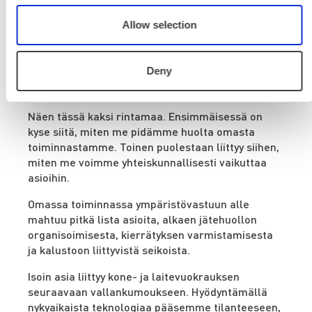
Mikä Rentan rooli on tässä
Allow selection
keskustelussa? Minkälaisia
konkreettisia toimia Renta
Deny
tekee?
Näen tässä kaksi rintamaa. Ensimmäisessä on
kyse siitä, miten me pidämme huolta omasta
toiminnastamme. Toinen puolestaan liittyy siihen,
miten me voimme yhteiskunnallisesti vaikuttaa
asioihin.
Omassa toiminnassa ympäristövastuun alle
mahtuu pitkä lista asioita, alkaen jätehuollon
organisoimisesta, kierrätyksen varmistamisesta
ja kalustoon liittyvistä seikoista.
Isoin asia liittyy kone- ja laitevuokrauksen
seuraavaan vallankumoukseen. Hyödyntämällä
nykyaikaista teknologiaa pääsemme tilanteeseen,