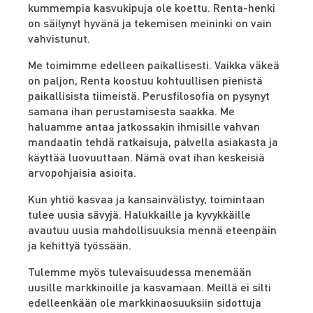
kummempia kasvukipuja ole koettu. Renta-henki
on säilynyt hyvänä ja tekemisen meininki on vain
vahvistunut.
Me toimimme edelleen paikallisesti. Vaikka väkeä
on paljon, Renta koostuu kohtuullisen pienistä
paikallisista tiimeistä. Perusfilosofia on pysynyt
samana ihan perustamisesta saakka. Me
haluamme antaa jatkossakin ihmisille vahvan
mandaatin tehdä ratkaisuja, palvella asiakasta ja
käyttää luovuuttaan. Nämä ovat ihan keskeisiä
arvopohjaisia asioita.
Kun yhtiö kasvaa ja kansainvälistyy, toimintaan
tulee uusia sävyjä. Halukkaille ja kyvykkäille
avautuu uusia mahdollisuuksia mennä eteenpäin
ja kehittyä työssään.
Tulemme myös tulevaisuudessa menemään
uusille markkinoille ja kasvamaan. Meillä ei silti
edelleenkään ole markkinaosuuksiin sidottuja