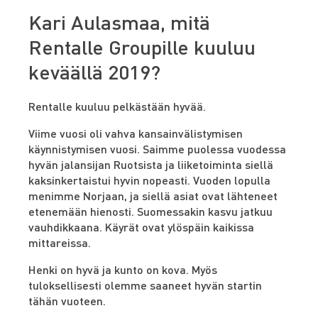
Kari Aulasmaa, mitä
Rentalle Groupille kuuluu
keväällä 2019?
Rentalle kuuluu pelkästään hyvää.
Viime vuosi oli vahva kansainvälistymisen
käynnistymisen vuosi. Saimme puolessa vuodessa
hyvän jalansijan Ruotsista ja liiketoiminta siellä
kaksinkertaistui hyvin nopeasti. Vuoden lopulla
menimme Norjaan, ja siellä asiat ovat lähteneet
etenemään hienosti. Suomessakin kasvu jatkuu
vauhdikkaana. Käyrät ovat ylöspäin kaikissa
mittareissa.
Henki on hyvä ja kunto on kova. Myös
tuloksellisesti olemme saaneet hyvän startin
tähän vuoteen.