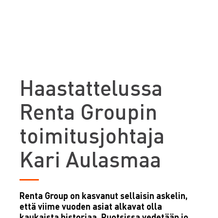
Haastattelussa
Renta Groupin
toimitusjohtaja
Kari Aulasmaa
Renta Group on kasvanut sellaisin askelin,
että viime vuoden asiat alkavat olla
kaukaista historiaa. Ruotsissa vedetään jo