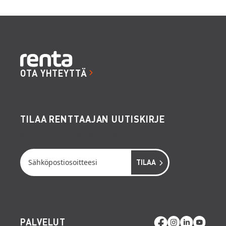
OTA YHTEYTTÄ
TILAA RENTTAAJAN UUTISKIRJE
Saat hupia ja hyötyä, vinkkejä ja visioita
PALVELUT