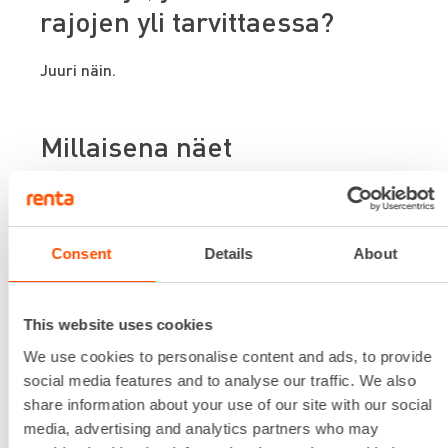
rajojen yli tarvittaessa?
Juuri näin.
Millaisena näet
konevuokrauksen markkinan
nyt ja lähitulevaisuudessa?
Consent
Details
About
Lyhyttä vastausta tuohon on mahdotonta antaa.
Renta toimii eri maiden markkinoilla, joilla on
erilaisia alasektoreita, joissa on käynnissä
This website uses cookies
erilaisia trendejä. Kaikki näkevät, että asuntojen
uudisrakentaminen on Suomessa ja Ruotsissa
We use cookies to personalise content and ads, to provide
laskussa. Ruotsissa puolestaan infrapuoli on
social media features and to analyse our traffic. We also
valtavassa nosteessa. Molemmissa maissa myös
share information about your use of our site with our social
korjausrakentaminen on vahvassa kasvussa. Eri
media, advertising and analytics partners who may
sektoreita pitää ymmärtää.