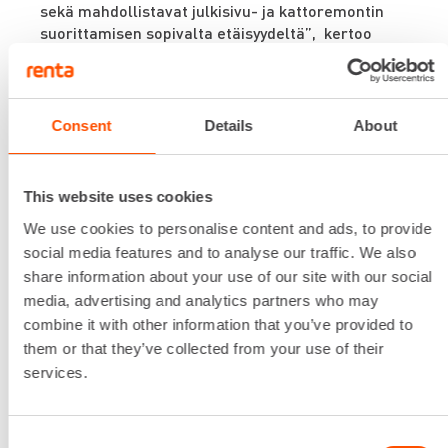
sekä mahdollistavat julkisivu- ja kattoremontin
suorittamisen sopivalta etäisyydeltä”, kertoo
Tommi Nick
, pääurakoitsija Rakennus OY Antti J
Aholan Site Manager.
Consent
Details
About
This website uses cookies
We use cookies to personalise content and ads, to provide
social media features and to analyse our traffic. We also
share information about your use of our site with our social
media, advertising and analytics partners who may
combine it with other information that you’ve provided to
them or that they’ve collected from your use of their
services.
Kiasman rakennus on uniikki. Siinä on 3500
neliömetriä ikkunapinta-alaa. Suuri, kaareva
Mannerheimintien puoleinen julkisivu sekä
sisäänkäynnin tilanjakaja ovat Reglit-
Consent