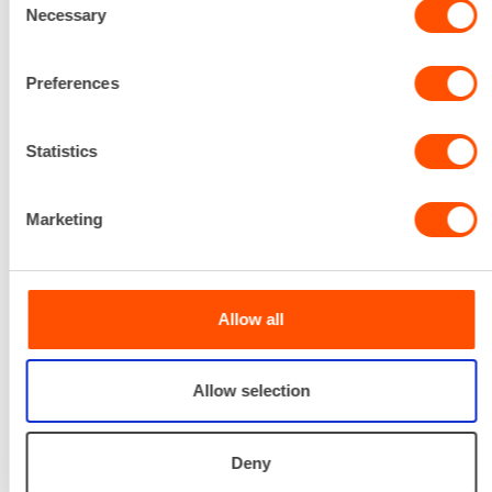
Necessary
lasilankuista, joiden yleisin käyttökohde löytyy
Selection
teollisuusrakennuksista. Kiasman rakennuksessa
on myös useita maanalaisia osia. Näiden, sekä
Preferences
muiden yksilöllisten arkkitehtonisten
ominaisuuksien ja kohteen koon vuoksi telineet ja
niiden rakenteet vaativat tarkkaa suunnittelua.
Statistics
Suunnitteluinsinööriltä, rakenneinsinööriltä sekä
telinesuunnittelijalta vaadittiin saumatonta
Marketing
yhteistyötä, jotta telineiden rakenteellinen
vakaus, työturvallisuus ja toiminnallisuus saatiin
varmistettua.
Rakennuksen pohjoispään telineiden kasaaminen
Allow all
ja kiinnittäminen oli yksi projektin haastavimmista
vaiheista. Telineitä ei kiinnitetty rakennukseen,
vaan vapaasti seisovat telineet kasattiin maassa
Allow selection
ja vakautettiin suurilla vastapainoilla. Myös
kaarevan katon rakenteet katettiin telineillä ja
sääsuojilla, ilman katolla työskentelyä häiritsevää
Deny
ankkurointia.