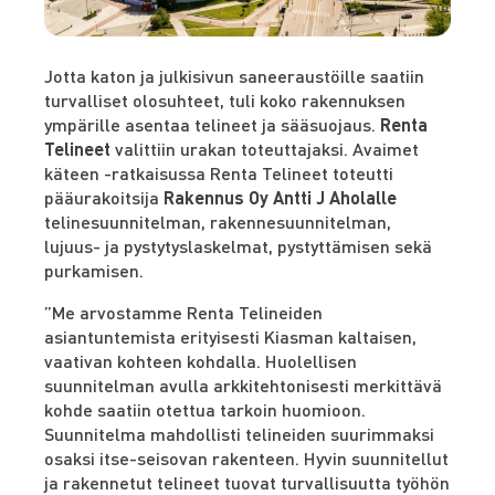
Jotta katon ja julkisivun saneeraustöille saatiin
turvalliset olosuhteet, tuli koko rakennuksen
ympärille asentaa telineet ja sääsuojaus.
Renta
Telineet
valittiin urakan toteuttajaksi. Avaimet
käteen -ratkaisussa Renta Telineet toteutti
pääurakoitsija
Rakennus Oy Antti J Aholalle
telinesuunnitelman, rakennesuunnitelman,
lujuus- ja pystytyslaskelmat, pystyttämisen sekä
purkamisen.
”Me arvostamme Renta Telineiden
asiantuntemista erityisesti Kiasman kaltaisen,
vaativan kohteen kohdalla. Huolellisen
suunnitelman avulla arkkitehtonisesti merkittävä
kohde saatiin otettua tarkoin huomioon.
Suunnitelma mahdollisti telineiden suurimmaksi
osaksi itse-seisovan rakenteen. Hyvin suunnitellut
ja rakennetut telineet tuovat turvallisuutta työhön