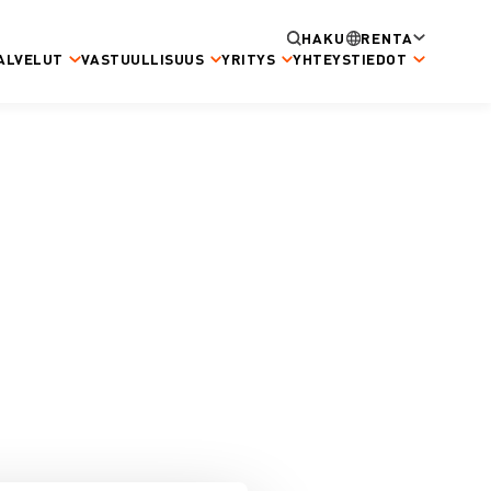
HAKU
RENTA
ALVELUT
VASTUULLISUUS
YRITYS
YHTEYSTIEDOT