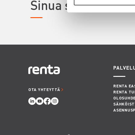
Sinua saattaisi ki
PALVEL
RENTA EA
OTA YHTEYTTÄ
RENTA TU
OLOSUHD
SÄHKÖIST
ASENNUS