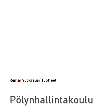
Renta
/
Vuokraus
/
Tuotteet
P
ölynhallintakoulu