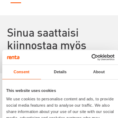
Sinua saattaisi
kiinnostaa myös
Consent
Details
About
This website uses cookies
Renta palvelee
We use cookies to personalise content and ads, to provide
social media features and to analyse our traffic. We also
Palvelemme koko
share information about your use of our site with our social
prosessin ajan laitteiden
media, advertising and analytics partners who may