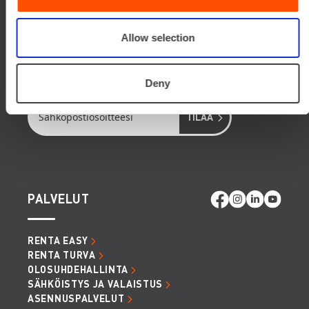
OTA YHTEYTTÄ
Allow selection
TILAA RENTTAAJAN UUTISKIRJE
Saat hupia ja hyötyä, vinkkejä ja visioita
Deny
PALVELUT
RENTA EASY
RENTA TURVA
OLOSUHDEHALLINTA
SÄHKÖISTYS JA VALAISTUS
ASENNUSPALVELUT